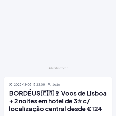
2022-12-05 15:23:09
João
BORDÉUS 🇫🇷🍷 Voos de Lisboa
+ 2 noites em hotel de 3⭐ c/
localização central desde €124