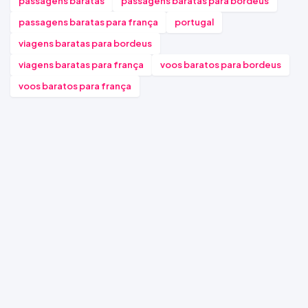
passagens baratas
passagens baratas para bordeus
passagens baratas para frança
portugal
viagens baratas para bordeus
viagens baratas para frança
voos baratos para bordeus
voos baratos para frança