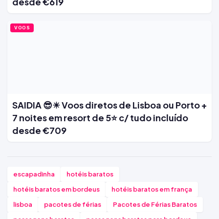
desde €619
VOOS
SAIDIA 😎☀ Voos diretos de Lisboa ou Porto +
7 noites em resort de 5⭐ c/ tudo incluído
desde €709
escapadinha
hotéis baratos
hotéis baratos em bordeus
hotéis baratos em frança
lisboa
pacotes de férias
Pacotes de Férias Baratos