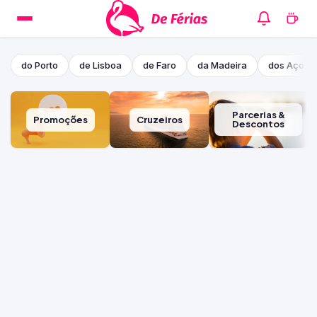
do Porto
de Lisboa
de Faro
da Madeira
dos Açore
Parcerias &
Promoções
Cruzeiros
Descontos