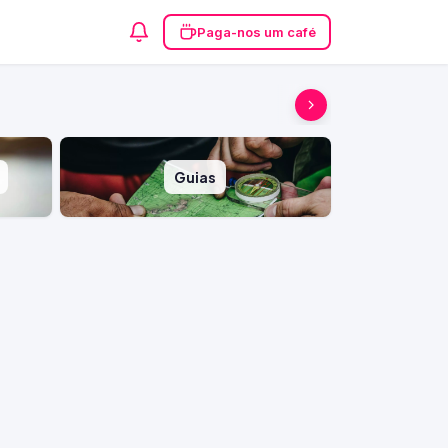
Paga-nos um café
Guias