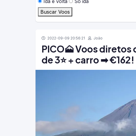
Ida e volta
Só ida
Buscar Voos
2022-09-09 20:56:21
João
PICO🗻 Voos diretos d
de 3⭐ + carro ➡ €162!