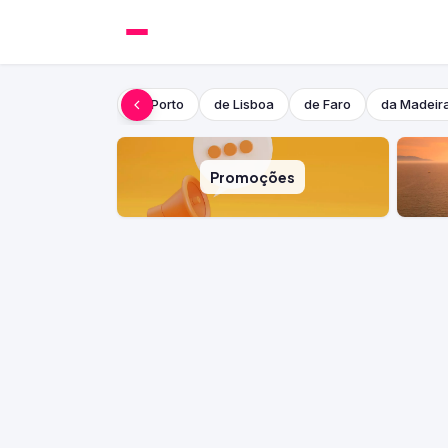
do Porto
de Lisboa
de Faro
da Madeir
Promoções