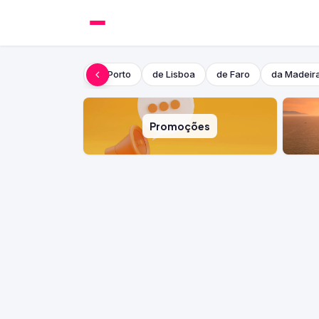
do Porto
de Lisboa
de Faro
da Madeir
Promoções