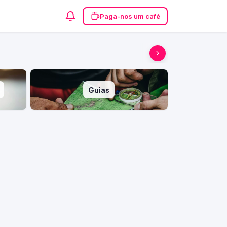
Paga-nos um café
Guias