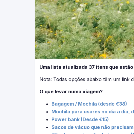
Uma lista atualizada 37 itens que estã
Nota: Todas opções abaixo têm um link de
O que levar numa viagem?
Bagagem / Mochila (desde €38)
Mochila para usares no dia a dia,
Power bank (Desde €15)
Sacos de vácuo que não precisam 