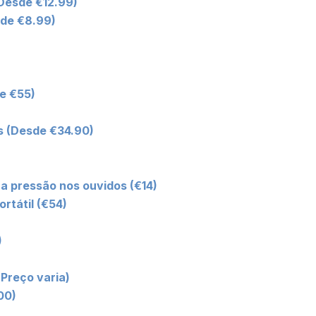
Desde €12.99)
sde €8.99)
e €55)
 (Desde €34.90)
a pressão nos ouvidos (€14)
rtátil (€54)
)
(Preço varia)
00)