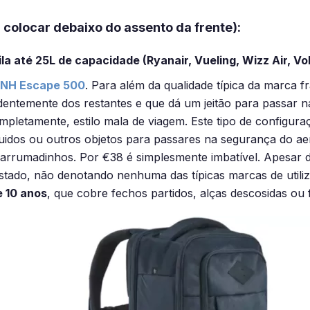
colocar debaixo do assento da frente):
 até 25L de capacidade (Ryanair, Vueling, Wizz Air, Vo
NH Escape 500
. Para além da qualidade típica da marca
endentemente dos restantes e que dá um jeitão para passa
pletamente, estilo mala de viagem. Este tipo de configur
quidos ou outros objetos para passares na segurança do aero
 arrumadinhos. Por €38 é simplesmente imbatível. Apesar d
stado, não denotando nenhuma das típicas marcas de utiliz
e 10 anos
, que cobre fechos partidos, alças descosidas ou 