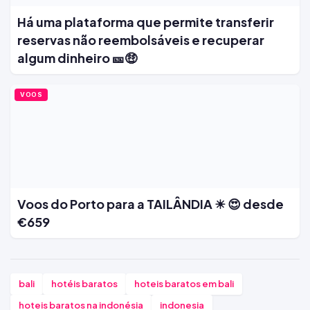
Há uma plataforma que permite transferir
reservas não reembolsáveis e recuperar
algum dinheiro 🎫🤑
VOOS
Voos do Porto para a TAILÂNDIA ☀ 😍 desde
€659
bali
hotéis baratos
hoteis baratos em bali
hoteis baratos na indonésia
indonesia