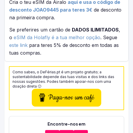
Cria o teu eSIM da Airalo
aqui e usa o código de
desconto JOAO9445 para teres 3€
de desconto
na primeira compra.
Se preferires um cartão de
DADOS ILIMITADOS
,
o
eSIM da Holafly é a tua melhor opção
. Segue
este link
para teres 5% de desconto em todas as
tuas compras.
Como sabes, o DeFérias.pt é um projeto gratuito; a
sustentabilidade depende das tuas visitas e dos links das
nossas sugestões. Podes também apoiar-nos com uma
doação direta 🙂
Paga-nos um café
Encontre-nos em