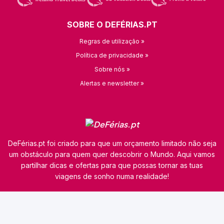
SOBRE O DEFÉRIAS.PT
Regras de utilização »
Política de privacidade »
Sobre nós »
Alertas e newsletter »
DeFérias.pt foi criado para que um orçamento limitado não seja
um obstáculo para quem quer descobrir o Mundo. Aqui vamos
partilhar dicas e ofertas para que possas tornar as tuas
viagens de sonho numa realidade!
© 2026 kamaviNET sp. z o.o.
O nosso site utiliza tecnologias como cookies para obter e processar dados pessoais,
analisar o tráfego e personalizar o conteúdo dos anúncios. Os nossos parceiros podem
também utilizar esta tecnologia como parte do nosso site. A informação detalhada sobre