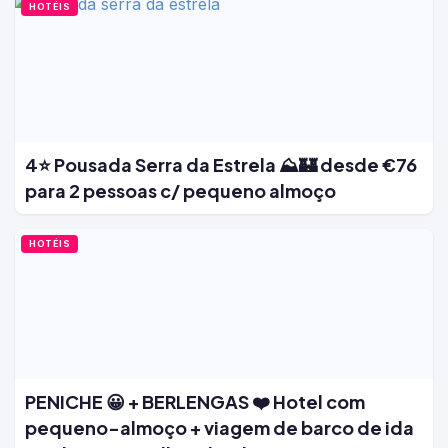
HOTÉIS
4⭐ Pousada Serra da Estrela ⛰️🏰 desde €76
para 2 pessoas c/ pequeno almoço
HOTÉIS
PENICHE 😀 + BERLENGAS ❤️ Hotel com
pequeno-almoço + viagem de barco de ida