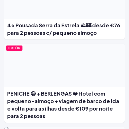
4⭐ Pousada Serra da Estrela ⛰️🏰 desde €76
para 2 pessoas c/ pequeno almoço
HOTÉIS
PENICHE 😀 + BERLENGAS ❤️ Hotel com
pequeno-almoço + viagem de barco de ida
e volta para as ilhas desde €109 por noite
para 2 pessoas