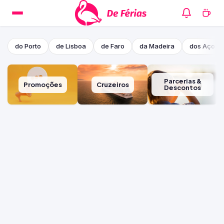
do Porto
de Lisboa
de Faro
da Madeira
dos Açore
Parcerias &
Promoções
Cruzeiros
Descontos