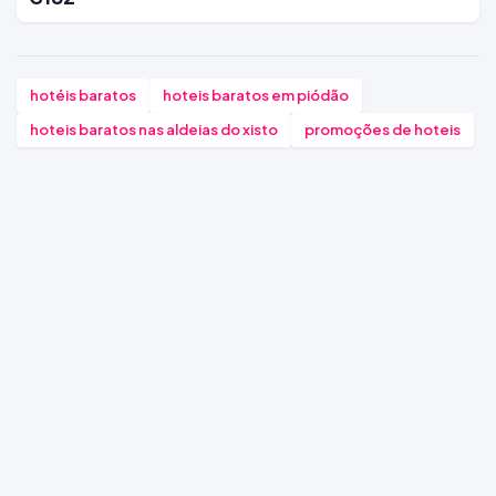
hotéis baratos
hoteis baratos em piódão
hoteis baratos nas aldeias do xisto
promoções de hoteis