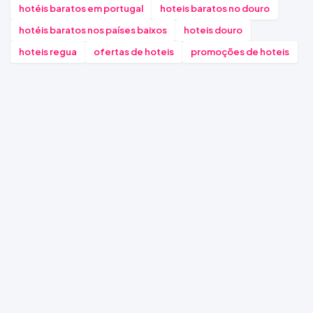
hotéis baratos em portugal
hoteis baratos no douro
hotéis baratos nos países baixos
hoteis douro
hoteis regua
ofertas de hoteis
promoções de hoteis