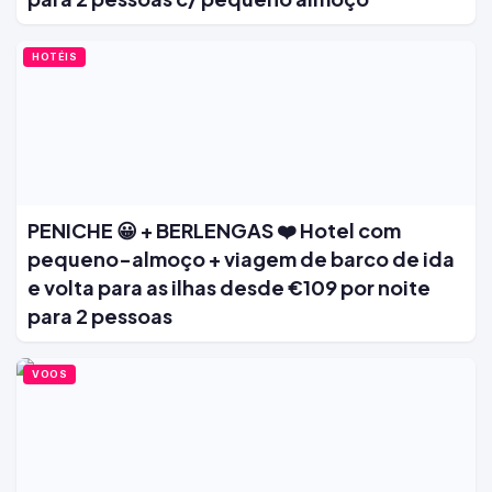
HOTÉIS
PENICHE 😀 + BERLENGAS ❤️ Hotel com
pequeno-almoço + viagem de barco de ida
e volta para as ilhas desde €109 por noite
para 2 pessoas
VOOS