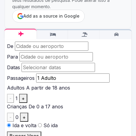
seus resultados de pesquisa. Pode alterar isso a
qualquer momento.
Add as a source in Google
De
Para
Datas
Passageiros
Adultos
A partir de 18 anos
-
1
+
Crianças
De 0 a 17 anos
-
0
+
Ida e volta
Só ida
Buscar Voos