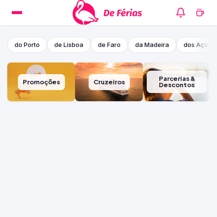
do Porto
de Lisboa
de Faro
da Madeira
dos Açore
Parcerias &
Promoções
Cruzeiros
Descontos