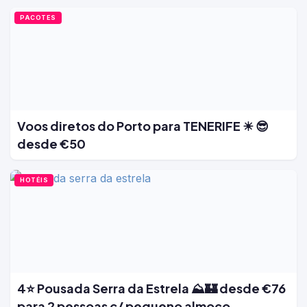
PACOTES
Voos diretos do Porto para TENERIFE ☀ 😎
desde €50
HOTÉIS
4⭐ Pousada Serra da Estrela ⛰️🏰 desde €76
para 2 pessoas c/ pequeno almoço