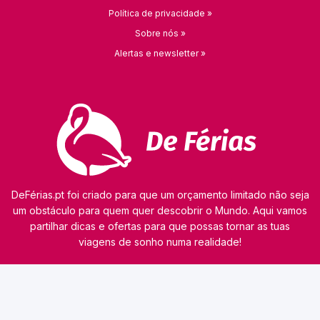
Política de privacidade »
Sobre nós »
Alertas e newsletter »
DeFérias.pt foi criado para que um orçamento limitado não seja
um obstáculo para quem quer descobrir o Mundo. Aqui vamos
partilhar dicas e ofertas para que possas tornar as tuas
viagens de sonho numa realidade!
© 2026 kamaviNET sp. z o.o.
O nosso site utiliza tecnologias como cookies para obter e processar dados pessoais,
analisar o tráfego e personalizar o conteúdo dos anúncios. Os nossos parceiros podem
também utilizar esta tecnologia como parte do nosso site. A informação detalhada sobre
cookies e o tratamento de dados pessoais consta da
Política de Privacidade
. Consulta esta