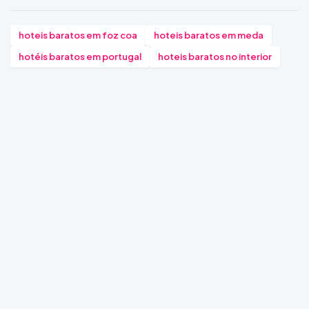
hoteis baratos em foz coa
hoteis baratos em meda
hotéis baratos em portugal
hoteis baratos no interior