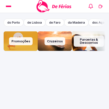
do Porto
de Lisboa
de Faro
da Madeira
dos Açore
Parcerias &
Promoções
Cruzeiros
Descontos