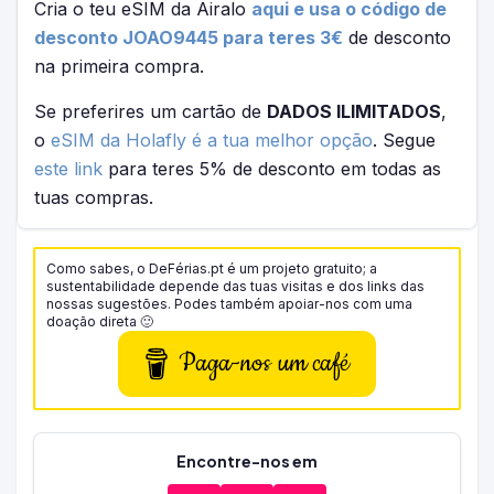
Cria o teu eSIM da Airalo
aqui e usa o código de
desconto JOAO9445 para teres 3€
de desconto
na primeira compra.
Se preferires um cartão de
DADOS ILIMITADOS
,
o
eSIM da Holafly é a tua melhor opção
. Segue
este link
para teres 5% de desconto em todas as
tuas compras.
Como sabes, o DeFérias.pt é um projeto gratuito; a
sustentabilidade depende das tuas visitas e dos links das
nossas sugestões. Podes também apoiar-nos com uma
doação direta 🙂
Paga-nos um café
Encontre-nos em