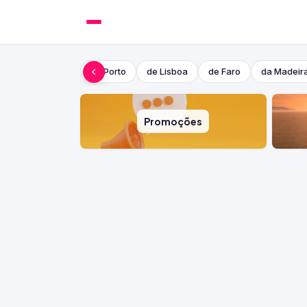
do Porto
de Lisboa
de Faro
da Madeir
Promoções