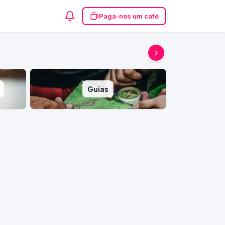
Paga-nos um café
Guias