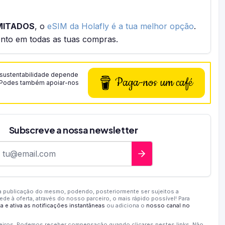
MITADOS
, o
eSIM da Holafly é a tua melhor opção
.
nto em todas as tuas compras.
a sustentabilidade depende
Paga-nos um café
s. Podes também apoiar-nos
Subscreve a nossa newsletter
ndereço de e-mail
a publicação do mesmo, podendo, posteriormente ser sujeitos a
ede à oferta, através do nosso parceiro, o mais rápido possível! Para
a e ativa as notificações instantâneas
ou adiciona o
nosso canal no
ceiros. Podemos receber compensação quando clicares nestes links. Não