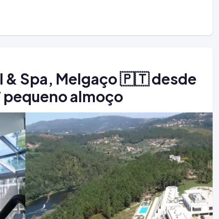
 & Spa, Melgaço 🇵🇹 desde
c/ pequeno almoço