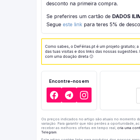
desconto na primeira compra.
Se preferires um cartão de
DADOS ILI
Segue
este link
para teres 5% de desco
Como sabes, o DeFérias.pt é um projeto gratuito; 
das tuas visitas e dos links das nossas sugestõe
com uma doação direta 🙂
Encontre-nos em
E
Os preços indicados no artigo são atuais no momento d
variação. Para garantir que não perdes a oportunidade, ac
receber as melhores ofertas em tempo real,
cria uma cont
Telegram
.
Este artigo contém links para produtos dos nossos par