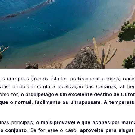
uropeus (iremos listá-los praticamente a todos) onde a
iás, tendo em conta a localização das Canárias, ali be
como for,
o arquipélago é um excelente destino de Out
ue o normal, facilmente os ultrapassam. A temperat
has principais,
o mais provável é que acabes por marcar
do conjunto
. Se for esse o caso,
aproveita para alugar