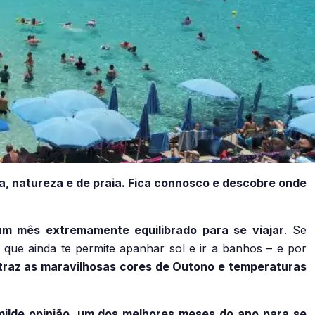
ra, natureza e de praia. Fica connosco e descobre onde
m mês extremamente equilibrado para se viajar
. Se
que ainda te permite apanhar sol e ir a banhos – e por
traz as maravilhosas cores de Outono e temperaturas
milde opinião, um dos melhores meses do ano para se