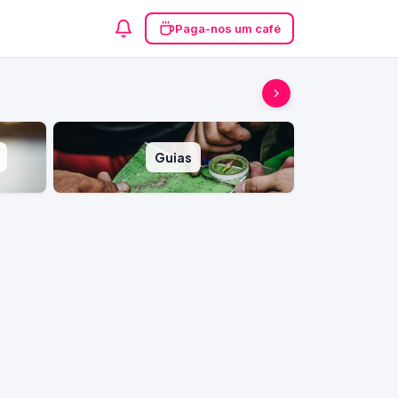
Paga-nos um café
Guias