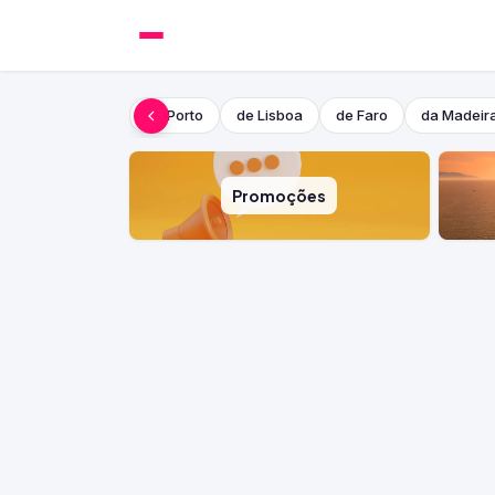
do Porto
de Lisboa
de Faro
da Madeir
Promoções