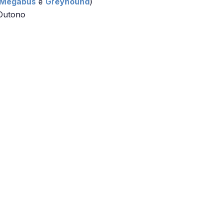
Megabus
e
Greyhound
)
 Outono