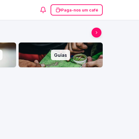
Paga-nos um café
Guias