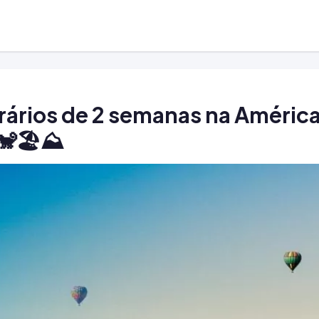
rários de 2 semanas na América
🐒🏖️⛰️