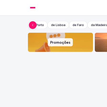
do Porto
de Lisboa
de Faro
da Madeir
Promoções