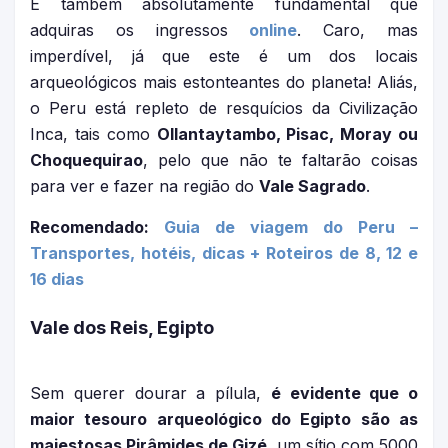
É também absolutamente fundamental que
adquiras os ingressos
online
. Caro, mas
imperdível, já que este é um dos locais
arqueológicos mais estonteantes do planeta! Aliás,
o Peru está repleto de resquícios da Civilização
Inca, tais como
Ollantaytambo, Pisac, Moray ou
Choquequirao
, pelo que não te faltarão coisas
para ver e fazer na região do
Vale Sagrado
.
Recomendado:
Guia de viagem do Peru –
Transportes, hotéis, dicas + Roteiros de 8, 12 e
16 dias
Vale dos Reis, Egipto
Sem querer dourar a pílula,
é evidente que o
maior tesouro arqueológico do Egipto são as
majestosas Pirâmides de Gizé
, um sítio com 5000