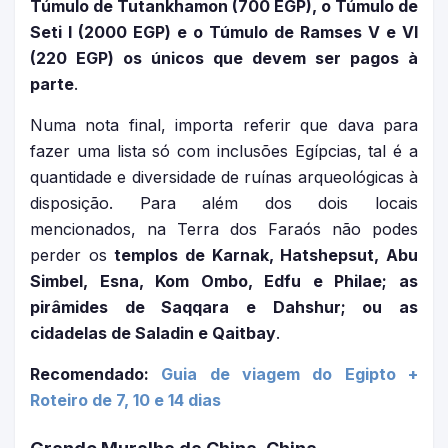
Túmulo de Tutankhamon (700 EGP), o Túmulo de
Seti I (2000 EGP) e o Túmulo de Ramses V e VI
(220 EGP) os únicos que devem ser pagos à
parte
.
Numa nota final, importa referir que dava para
fazer uma lista só com inclusões Egípcias, tal é a
quantidade e diversidade de ruínas arqueológicas à
disposição. Para além dos dois locais
mencionados, na Terra dos Faraós não podes
perder os
templos de Karnak, Hatshepsut, Abu
Simbel, Esna, Kom Ombo, Edfu e Philae; as
pirâmides de Saqqara e Dahshur; ou as
cidadelas de Saladin e Qaitbay
.
Recomendado:
Guia de viagem do Egipto +
Roteiro de 7, 10 e 14 dias