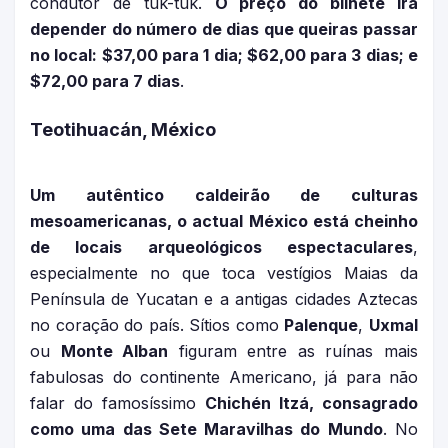
condutor de tuk-tuk.
O preço do bilhete irá
depender do número de dias que queiras passar
no local: $37,00 para 1 dia; $62,00 para 3 dias; e
$72,00 para 7 dias
.
Teotihuacán, México
Um autêntico caldeirão de culturas
mesoamericanas, o actual México está cheinho
de locais arqueológicos espectaculares
,
especialmente no que toca vestígios Maias da
Península de Yucatan e a antigas cidades Aztecas
no coração do país. Sítios como
Palenque
,
Uxmal
ou
Monte Alban
figuram entre as ruínas mais
fabulosas do continente Americano, já para não
falar do famosíssimo
Chichén Itzá, consagrado
como uma das Sete Maravilhas do Mundo
. No