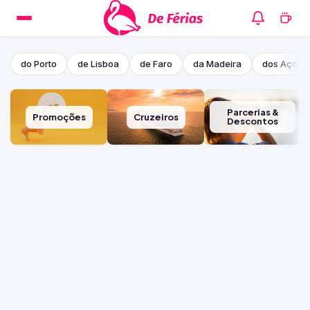
do Porto
de Lisboa
de Faro
da Madeira
dos Açore
Parcerias &
Promoções
Cruzeiros
Descontos