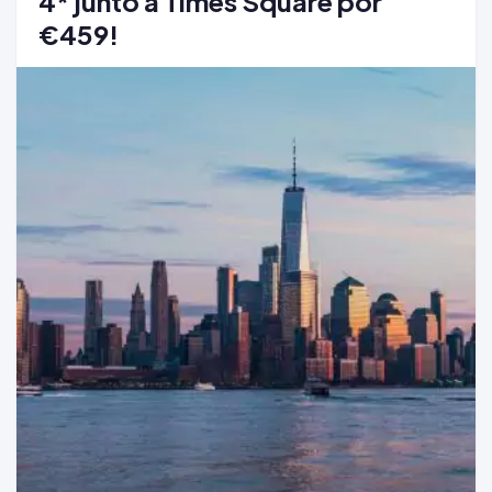
4* junto a Times Square por
€459!