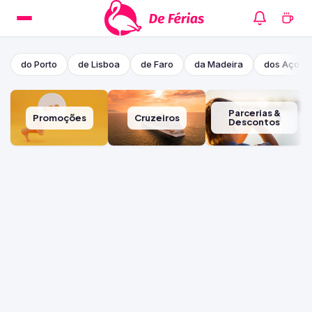
do Porto
de Lisboa
de Faro
da Madeira
dos Açore
Parcerias &
Promoções
Cruzeiros
Descontos