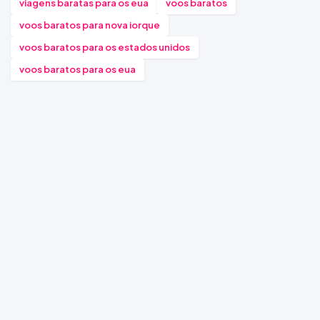
viagens baratas para os eua
voos baratos
voos baratos para nova iorque
voos baratos para os estados unidos
voos baratos para os eua