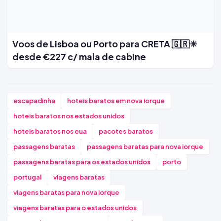
Voos de Lisboa ou Porto para CRETA 🇬🇷☀
desde €227 c/ mala de cabine
escapadinha
hoteis baratos em nova iorque
hoteis baratos nos estados unidos
hoteis baratos nos eua
pacotes baratos
passagens baratas
passagens baratas para nova iorque
passagens baratas para os estados unidos
porto
portugal
viagens baratas
viagens baratas para nova iorque
viagens baratas para o estados unidos