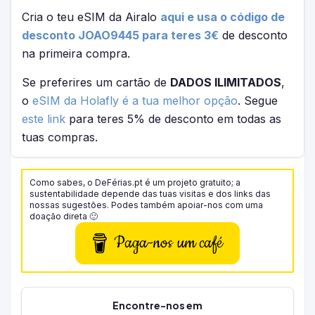
Cria o teu eSIM da Airalo
aqui e usa o código de
desconto JOAO9445 para teres 3€
de desconto
na primeira compra.
Se preferires um cartão de
DADOS ILIMITADOS
,
o
eSIM da Holafly é a tua melhor opção
. Segue
este link
para teres 5% de desconto em todas as
tuas compras.
Como sabes, o DeFérias.pt é um projeto gratuito; a
sustentabilidade depende das tuas visitas e dos links das
nossas sugestões. Podes também apoiar-nos com uma
doação direta 🙂
Paga-nos um café
Encontre-nos em