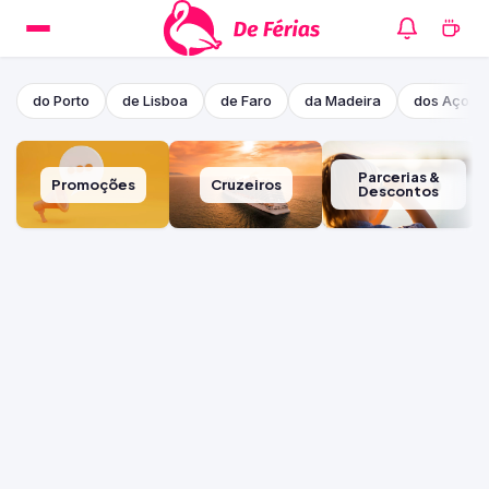
do Porto
de Lisboa
de Faro
da Madeira
dos Açore
Parcerias &
Promoções
Cruzeiros
Descontos