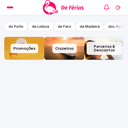
do Porto
de Lisboa
de Faro
da Madeira
dos Açore
Parcerias &
Promoções
Cruzeiros
Descontos