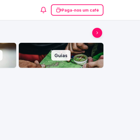
Paga-nos um café
Guias