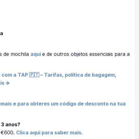
oa
s de mochila
aqui
e de outros objetos essenciais para a
 com a TAP 🇵🇹 – Tarifas, política de bagagem,
s ✈️
 mais e para obteres um código de desconto na tua
 3 anos?
é €600.
Clica aqui para saber mais.