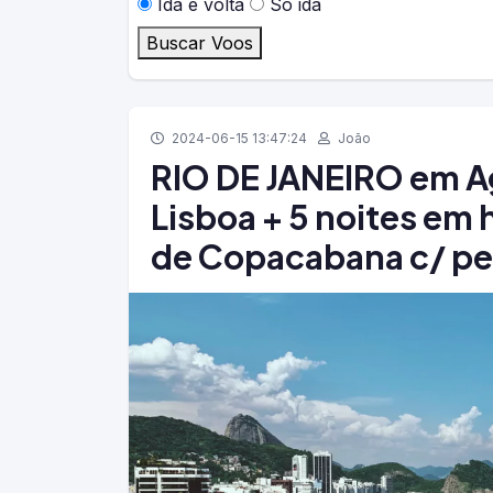
Ida e volta
Só ida
Buscar Voos
2024-06-15 13:47:24
João
RIO DE JANEIRO em Ag
Lisboa + 5 noites em 
de Copacabana c/ p