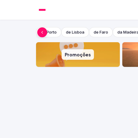
do Porto
de Lisboa
de Faro
da Madeir
Promoções