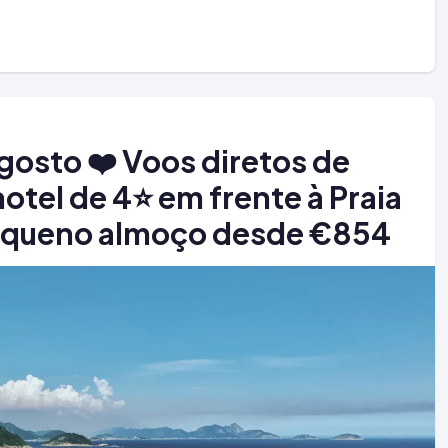
osto ❤️ Voos diretos de
hotel de 4⭐ em frente à Praia
equeno almoço desde €854