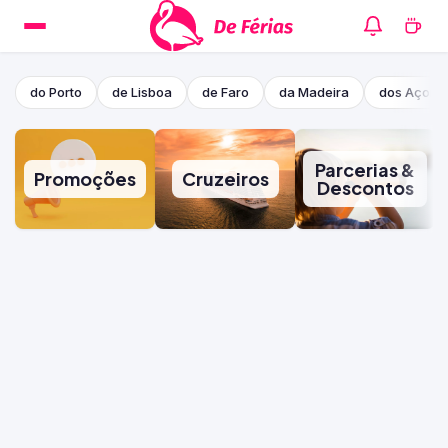
do Porto
de Lisboa
de Faro
da Madeira
dos Açore
Parcerias &
Promoções
Cruzeiros
Descontos