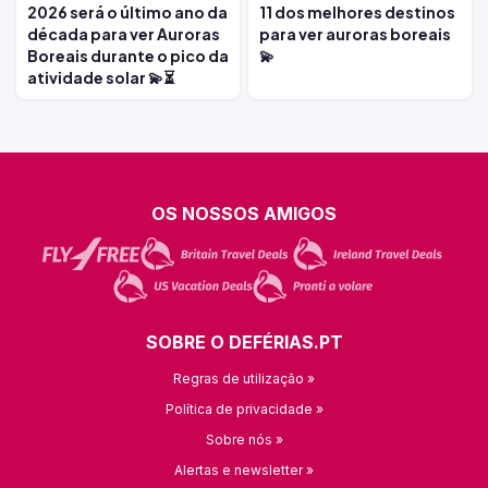
2026 será o último ano da
11 dos melhores destinos
década para ver Auroras
para ver auroras boreais
Boreais durante o pico da
💫
atividade solar 💫⏳
OS NOSSOS AMIGOS
SOBRE O DEFÉRIAS.PT
Regras de utilização »
Política de privacidade »
Sobre nós »
Alertas e newsletter »