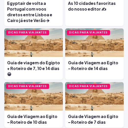
Egyptair de volta a
As 10 cidades favoritas
Portugal com voos
do nosso editor ✍️
diretos entre Lisboa e
Cairo já este Verão ✈️
DICAS PARA VIAJANTES
DICAS PARA VIAJANTES
Guia de viagem do Egipto
Guia de Viagem ao Egito
+ Roteiro de 7, 10 e 14 dias
– Roteiro de 14 dias
😀
DICAS PARA VIAJANTES
DICAS PARA VIAJANTES
Guia de Viagem ao Egito
Guia de Viagem ao Egito
– Roteiro de 10 dias
– Roteiro de 7 dias