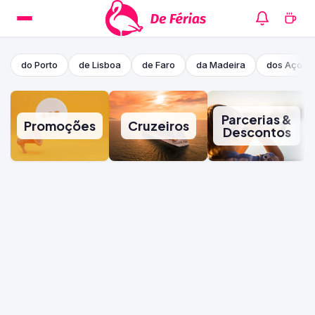
do Porto
de Lisboa
de Faro
da Madeira
dos Açore
Parcerias &
Promoções
Cruzeiros
Descontos