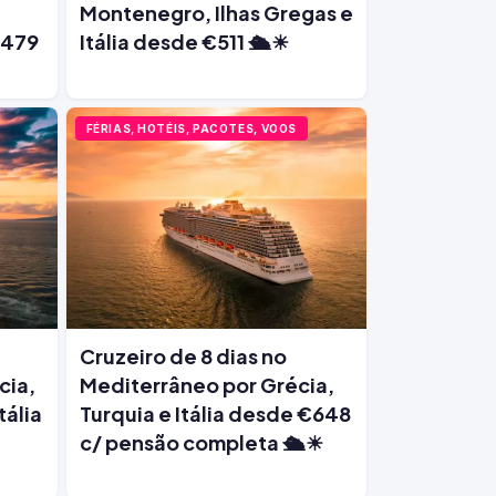
Montenegro, Ilhas Gregas e
€479
Itália desde €511 🛳️☀
FÉRIAS, HOTÉIS, PACOTES, VOOS
Cruzeiro de 8 dias no
cia,
Mediterrâneo por Grécia,
tália
Turquia e Itália desde €648
c/ pensão completa 🛳️☀