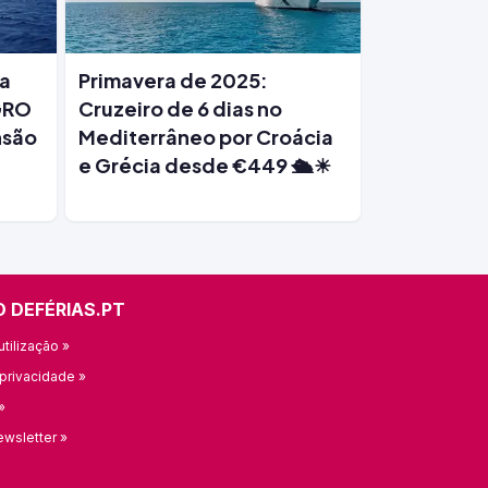
la
Primavera de 2025:
GRO
Cruzeiro de 6 dias no
nsão
Mediterrâneo por Croácia
e Grécia desde €449 🛳️☀
O DEFÉRIAS.PT
tilização »
 privacidade »
»
ewsletter »