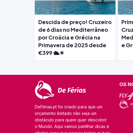
Descida de preço! Cruzeiro
Prim
de 6 dias no Mediterrâneo
Cruz
por Croácia e Grécia na
Medi
Primavera de 2025 desde
e Gr
€399 🛳️☀
OS N
DeFérias.pt foi criado para que um
orçamento limitado não seja um
obstáculo para quem quer descobrir
o Mundo. Aqui vamos partilhar dicas e
ofertas para que possas tornar as tuas