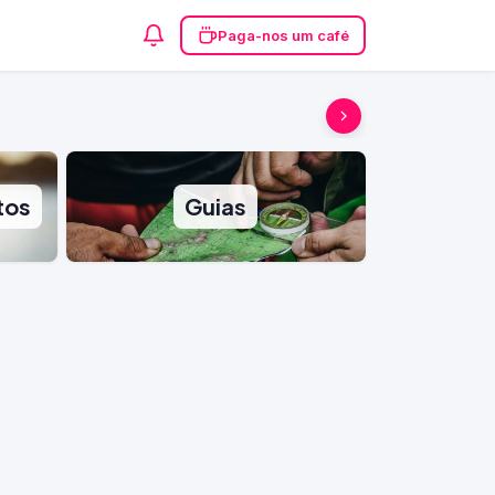
Paga-nos um café
tos
Guias