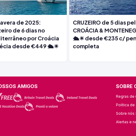
avera de 2025:
CRUZEIRO de 5 dias pe
eiro de 6 dias no
CROÁCIA & MONTENE
terrâneo por Croácia
🛳️☀ desde €235 c/ pe
écia desde €449 🛳️☀
completa
OSSOS AMIGOS
SOBRE 
Regras de u
Política de
Sobre nós 
Alertas e n