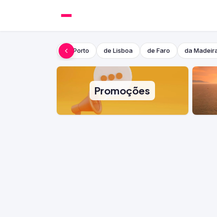
do Porto
de Lisboa
de Faro
da Madeir
Promoções