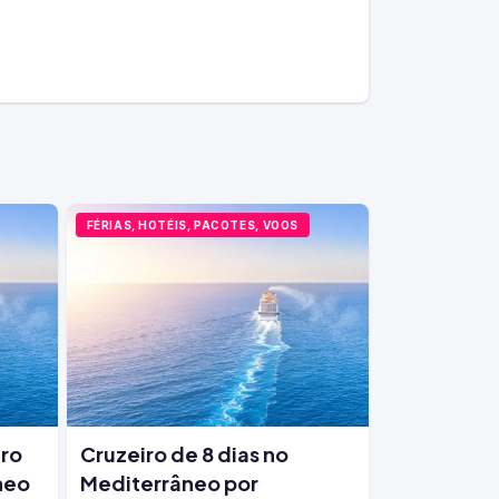
FÉRIAS, HOTÉIS, PACOTES, VOOS
iro
Cruzeiro de 8 dias no
neo
Mediterrâneo por