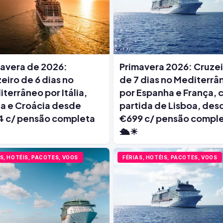
avera de 2026:
Primavera 2026: Cruze
eiro de 6 dias no
de 7 dias no Mediterrâ
terrâneo por Itália,
por Espanha e França,
a e Croácia desde
partida de Lisboa, des
4 c/ pensão completa
€699 c/ pensão compl
🛳️☀
S, HOTÉIS, PACOTES, VOOS
FÉRIAS, HOTÉIS, PACOTES, VOOS