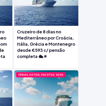
iro
Cruzeiro de 8 dias no
neo
Mediterrâneo por Croácia,
 com
Itália, Grécia e Montenegro
de
desde €593 c/ pensão
eta
completa 🛳️☀
FÉRIAS, HOTÉIS, PACOTES, VOOS