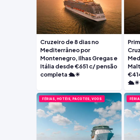
Cruzeiro de 8 dias no
Prim
Mediterrâneo por
Cruz
Montenegro, Ilhas Gregas e
Medi
Itália desde €651 c/ pensão
Malt
completa 🛳️☀
€41
🛳️☀
FÉRIAS, HOTÉIS, PACOTES, VOOS
FÉRIA