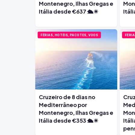
Montenegro, Ilhas Gregas e
Mont
Itália desde €637 🛳️☀
Itál
FÉRIAS, HOTÉIS, PACOTES, VOOS
FÉRIA
Cruzeiro de 8 dias no
Cruz
Mediterrâneo por
Med
Montenegro, Ilhas Gregas e
Mont
Itália desde €353 🛳️☀
Itál
pens