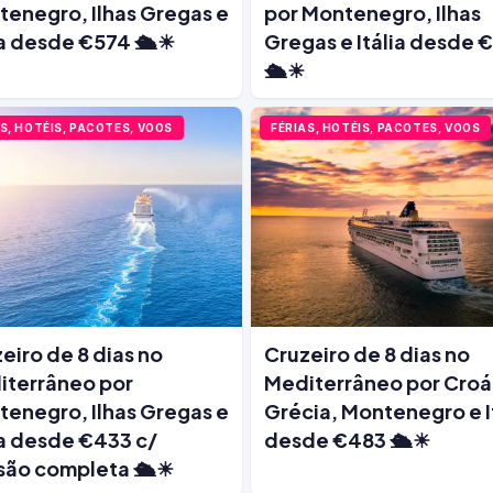
enegro, Ilhas Gregas e
por Montenegro, Ilhas
ia desde €574 🛳️☀
Gregas e Itália desde 
🛳️☀
S, HOTÉIS, PACOTES, VOOS
FÉRIAS, HOTÉIS, PACOTES, VOOS
eiro de 8 dias no
Cruzeiro de 8 dias no
iterrâneo por
Mediterrâneo por Croá
enegro, Ilhas Gregas e
Grécia, Montenegro e I
ia desde €433 c/
desde €483 🛳️☀
ão completa 🛳️☀