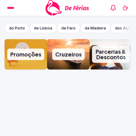
do Porto
de Lisboa
de Faro
da Madeira
dos Açore
Parcerias &
Promoções
Cruzeiros
Descontos