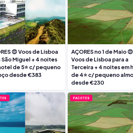
ES 😍 Voos de Lisboa
AÇORES no 1 de Maio 😍
 São Miguel + 4 noites
Voos de Lisboa para a
otel de 5⭐ c/ pequeno
Terceira + 4 noites em 
oço desde €383
de 4⭐ c/ pequeno alm
desde €230
TES
PACOTES