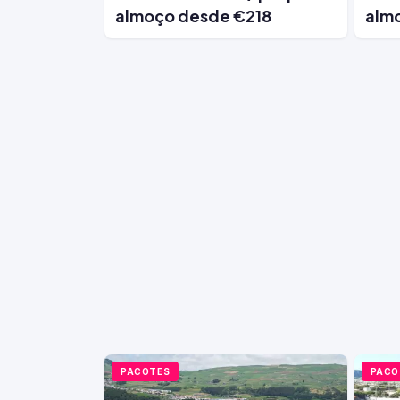
almoço desde €218
alm
PACOTES
PACO