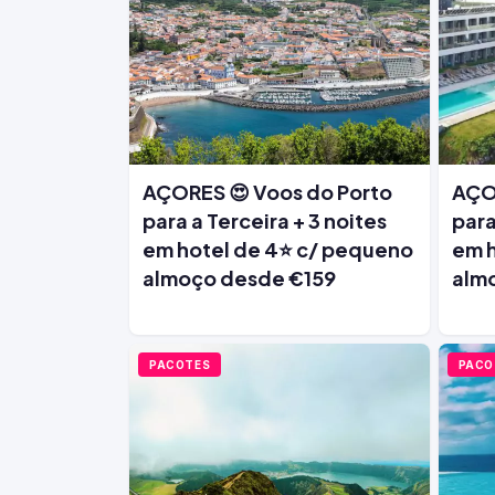
AÇORES 😍 Voos do Porto
AÇOR
para a Terceira + 3 noites
para
em hotel de 4⭐ c/ pequeno
em h
almoço desde €159
alm
PACOTES
PACO