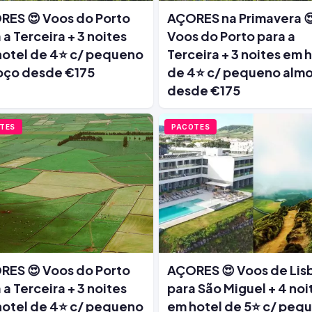
ES 😍 Voos do Porto
AÇORES na Primavera 
 a Terceira + 3 noites
Voos do Porto para a
otel de 4⭐ c/ pequeno
Terceira + 3 noites em 
oço desde €175
de 4⭐ c/ pequeno alm
desde €175
TES
PACOTES
ES 😍 Voos do Porto
AÇORES 😍 Voos de Lis
 a Terceira + 3 noites
para São Miguel + 4 noi
otel de 4⭐ c/ pequeno
em hotel de 5⭐ c/ peq