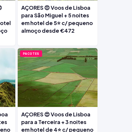

AÇORES 😍 Voos de Lisboa
para São Miguel + 5 noites
hotel
em hotel de 5⭐ c/ pequeno
oço
almoço desde €472
PACOTES
boa
AÇORES 😍 Voos de Lisboa
tes
para a Terceira + 3 noites
ueno
em hotel de 4⭐ c/ pequeno