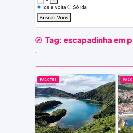
Ida e volta
Só ida
Buscar Voos
Tag:
escapadinha em p
PACOTES
PACO