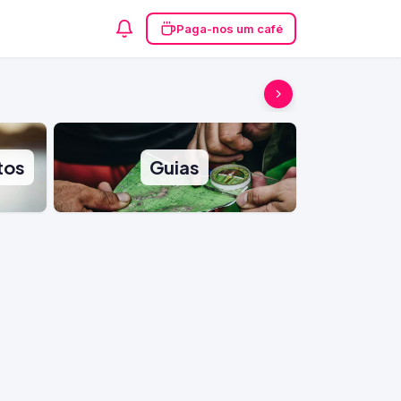
Paga-nos um café
tos
Guias