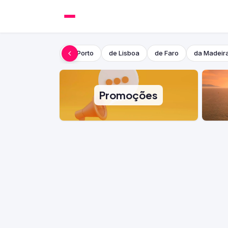
do Porto
de Lisboa
de Faro
da Madeir
Promoções