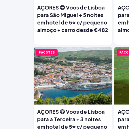
AÇORES 😍 Voos de Lisboa
AÇOR
para São Miguel + 5 noites
para
em hotel de 5⭐ c/ pequeno
em h
almoço + carro desde €482
alm
PACOTES
PACO
AÇORES 😍 Voos de Lisboa
AÇOR
para a Terceira + 3 noites
para
em hotel de 5⭐ c/ pequeno
em h