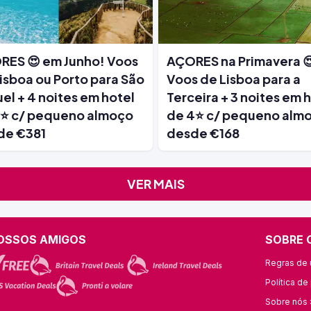
RES 😍 em Junho! Voos
AÇORES na Primavera 
isboa ou Porto para São
Voos de Lisboa para a
el + 4 noites em hotel
Terceira + 3 noites em 
5⭐ c/ pequeno almoço
de 4⭐ c/ pequeno alm
de €381
desde €168
VER MAIS
OSSOS AMIGOS
SOBRE 
Regras de u
Política de
Sobre nós 