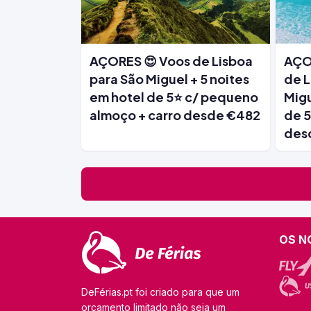
AÇORES 😍 Voos de Lisboa
AÇO
para São Miguel + 5 noites
de L
em hotel de 5⭐ c/ pequeno
Migu
almoço + carro desde €482
de 
des
OS N
DeFérias.pt foi criado para que um
orçamento limitado não seja um