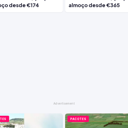
oço desde €174
almoço desde €365
TES
PACOTES