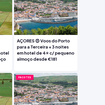
AÇORES 😍 Voos do Porto
para a Terceira + 3 noites
hotel
em hotel de 4⭐ c/ pequeno
oço
almoço desde €181
PACOTES