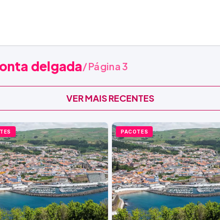
onta delgada
/ Página 3
VER MAIS RECENTES
TES
PACOTES