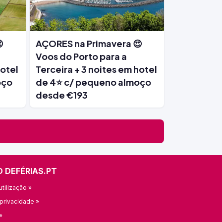

AÇORES na Primavera 😍
Voos do Porto para a
hotel
Terceira + 3 noites em hotel
oço
de 4⭐ c/ pequeno almoço
desde €193
O DEFÉRIAS.PT
tilização »
 privacidade »
»