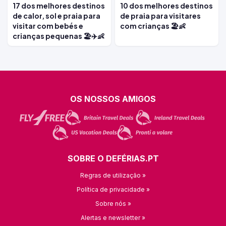
17 dos melhores destinos
10 dos melhores destinos
de calor, sol e praia para
de praia para visitares
visitar com bebés e
com crianças 🏖️👶
crianças pequenas 🏖️✈️👶
OS NOSSOS AMIGOS
SOBRE O DEFÉRIAS.PT
Regras de utilização »
Política de privacidade »
Sobre nós »
Alertas e newsletter »