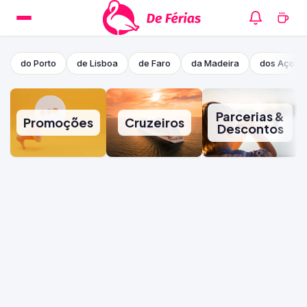
do Porto
de Lisboa
de Faro
da Madeira
dos Açore
Parcerias &
Promoções
Cruzeiros
Descontos