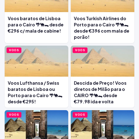
Voos baratos de Lisboa
Voos Turkish Airlines do
para o Cairo 🌴🐪🐊 desde
Porto para o Cairo 🌴🐪🐊
€296 c/ mala de cabine!
desde €396 com mala de
porão!
VOOS
VOOS
Voos Lufthansa / Swiss
Descida de Preço! Voos
baratos de Lisboa ou
diretos de Milão para o
Porto para o Cairo 🌴🐪🐊
CAIRO 🌴🐪🐊 desde
desde €295!
€79.98 ida e volta
VOOS
VOOS