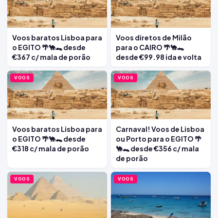
Voos baratos Lisboa para
Voos diretos de Milão
o EGITO 🌴🐪🐊 desde
para o CAIRO 🌴🐪🐊
€367 c/ mala de porão
desde €99.98 ida e volta
VOOS
VOOS
Voos baratos Lisboa para
Carnaval! Voos de Lisboa
o EGITO 🌴🐪🐊 desde
ou Porto para o EGITO 🌴
€318 c/ mala de porão
🐪🐊 desde €356 c/ mala
de porão
VOOS
VOOS