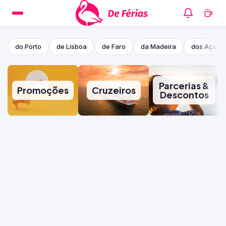
do Porto
de Lisboa
de Faro
da Madeira
dos Açore
Parcerias &
Promoções
Cruzeiros
Descontos