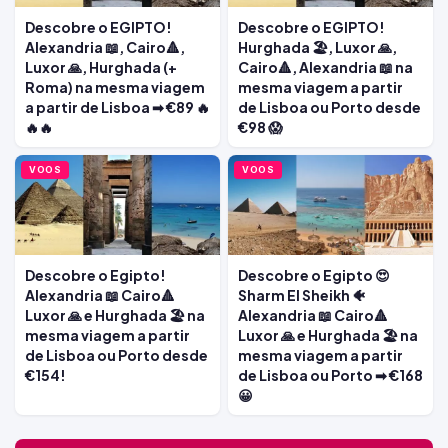
Descobre o EGIPTO!
Descobre o EGIPTO!
Alexandria 📖, Cairo🔺,
Hurghada 🏖️, Luxor 🙏,
Luxor 🙏, Hurghada (+
Cairo🔺, Alexandria 📖 na
Roma) na mesma viagem
mesma viagem a partir
a partir de Lisboa ➡ €89 🔥
de Lisboa ou Porto desde
🔥🔥
€98 😱
VOOS
VOOS
Descobre o Egipto!
Descobre o Egipto 😍
Alexandria 📖 Cairo🔺
Sharm El Sheikh 🐠
Luxor 🙏 e Hurghada 🏖️ na
Alexandria 📖 Cairo🔺
mesma viagem a partir
Luxor 🙏 e Hurghada 🏖️ na
de Lisboa ou Porto desde
mesma viagem a partir
€154!
de Lisboa ou Porto ➡ €168
😀