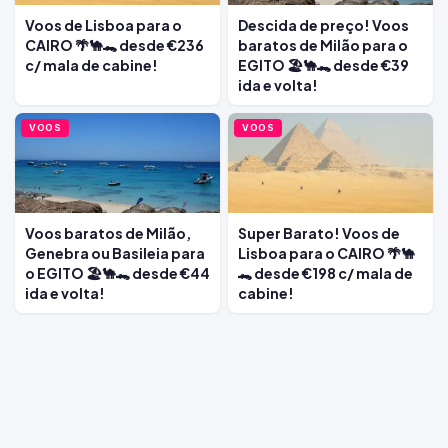
Voos de Lisboa para o
Descida de preço! Voos
CAIRO 🌴🐪🐊 desde €236
baratos de Milão para o
c/ mala de cabine!
EGITO 🏖️🐪🐊 desde €39
ida e volta!
VOOS
VOOS
Voos baratos de Milão,
Super Barato! Voos de
Genebra ou Basileia para
Lisboa para o CAIRO 🌴🐪
o EGITO 🏖️🐪🐊 desde €44
🐊 desde €198 c/ mala de
ida e volta!
cabine!