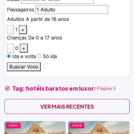
Passageiros
Adultos
A partir de 18 anos
-
1
+
Crianças
De 0 a 17 anos
-
0
+
Ida e volta
Só ida
Buscar Voos
Tag:
hotéis baratos em luxor
/ Página 3
VER MAIS RECENTES
VOOS
VOOS