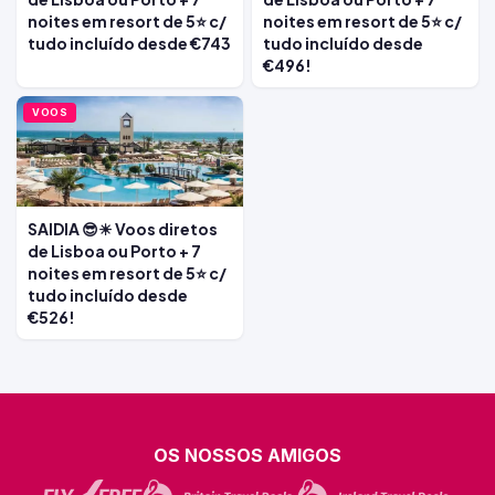
noites em resort de 5⭐ c/
noites em resort de 5⭐ c/
tudo incluído desde €743
tudo incluído desde
€496!
VOOS
SAIDIA 😎☀ Voos diretos
de Lisboa ou Porto + 7
noites em resort de 5⭐ c/
tudo incluído desde
€526!
OS NOSSOS AMIGOS