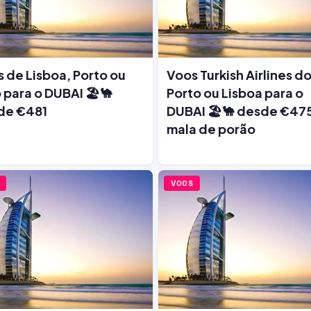
 de Lisboa, Porto ou
Voos Turkish Airlines d
 para o DUBAI 🏖️🐪
Porto ou Lisboa para o
de €481
DUBAI 🏖️🐪 desde €475
mala de porão
VOOS