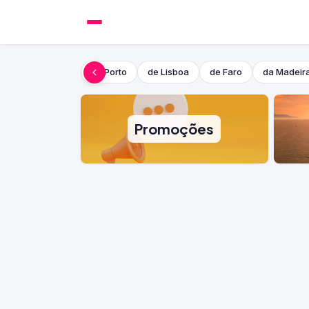
do Porto
de Lisboa
de Faro
da Madeir
Promoções