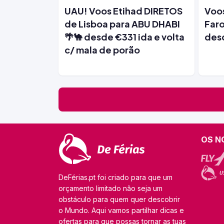
UAU! Voos Etihad DIRETOS
Voos
de Lisboa para ABU DHABI
Faro
🌴🐪 desde €331 ida e volta
des
c/ mala de porão
OS N
DeFérias.pt foi criado para que um
orçamento limitado não seja um
obstáculo para quem quer descobrir
o Mundo. Aqui vamos partilhar dicas e
ofertas para que possas tornar as tuas