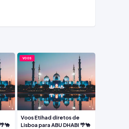
VOOS
e
Voos Etihad diretos de
🌴🐪
Lisboa para ABU DHABI 🌴🐪