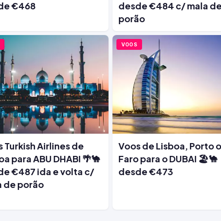
de €468
desde €484 c/ mala d
porão
VOOS
 Turkish Airlines de
Voos de Lisboa, Porto 
oa para ABU DHABI 🌴🐪
Faro para o DUBAI 🏖️🐪
e €487 ida e volta c/
desde €473
 de porão