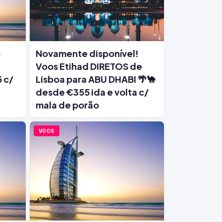
o
Novamente disponível!
Voos Etihad DIRETOS de
 c/
Lisboa para ABU DHABI 🌴🐪
desde €355 ida e volta c/
mala de porão
VOOS