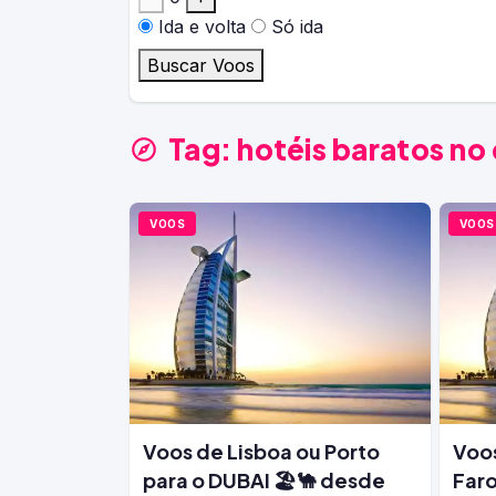
Ida e volta
Só ida
Buscar Voos
Tag:
hotéis baratos no
VOOS
VOOS
Voos de Lisboa ou Porto
Voos
para o DUBAI 🏖️🐪 desde
Faro