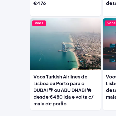
€476
des
VOOS
VOOS
Voos Turkish Airlines de
Voos
Lisboa ou Porto para o
Lisb
DUBAI 🌴 ou ABU DHABI 🐪
desd
desde €480 ida e volta c/
mala
mala de porão