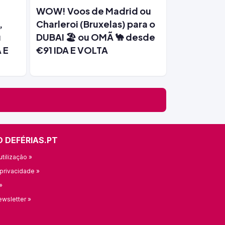
WOW! Voos de Madrid ou
,
Charleroi (Bruxelas) para o
u
DUBAI 🏖️ ou OMÃ 🐪 desde
 E
€91 IDA E VOLTA
O DEFÉRIAS.PT
tilização »
 privacidade »
»
ewsletter »