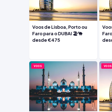
Voos de Lisboa, Porto ou
Voos
Faro para o DUBAI 🏖️🐪
Faro
desde €475
des
VOOS
VOOS