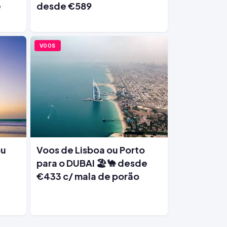
e
desde €589
VOOS
ou
Voos de Lisboa ou Porto
para o DUBAI 🏖️🐪 desde
€433 c/ mala de porão