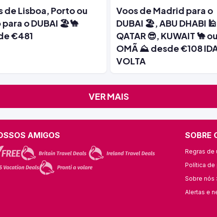
 de Lisboa, Porto ou
Voos de Madrid para o
 para o DUBAI 🏖️🐪
DUBAI 🏖️, ABU DHABI 🕌
de €481
QATAR 😎, KUWAIT 🐪 o
OMÃ ⛰️ desde €108 IDA
VOLTA
VER MAIS
OSSOS AMIGOS
SOBRE 
Regras de u
Política de
Sobre nós 
Alertas e n