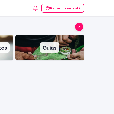
Paga-nos um café
tos
Guias