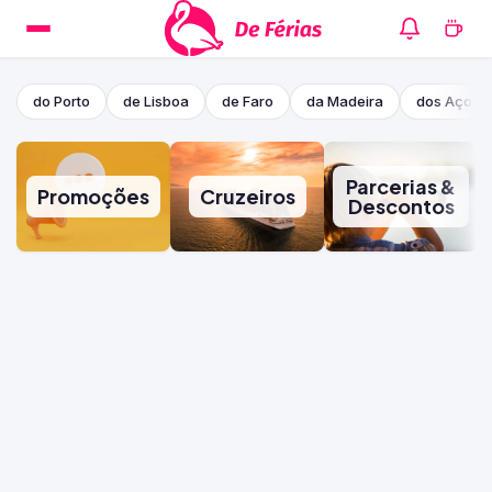
do Porto
de Lisboa
de Faro
da Madeira
dos Açore
Parcerias &
Promoções
Cruzeiros
Descontos