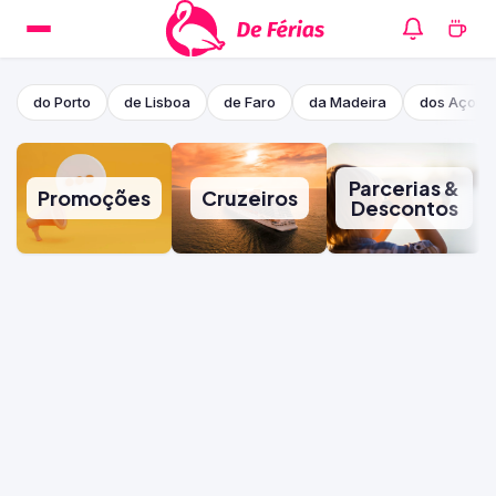
do Porto
de Lisboa
de Faro
da Madeira
dos Açore
Parcerias &
Promoções
Cruzeiros
Descontos