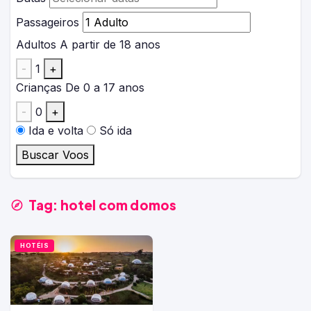
Passageiros
Adultos
A partir de 18 anos
-
1
+
Crianças
De 0 a 17 anos
-
0
+
Ida e volta
Só ida
Buscar Voos
Tag:
hotel com domos
HOTÉIS