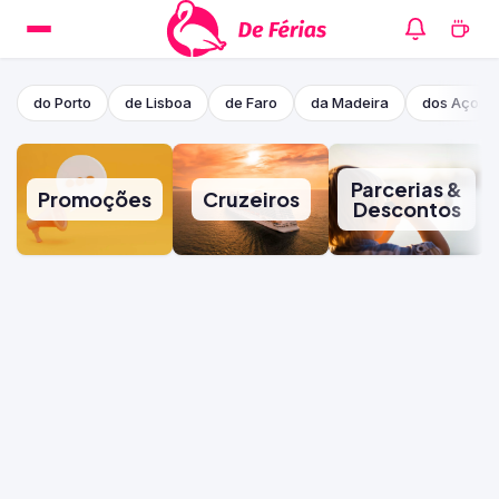
do Porto
de Lisboa
de Faro
da Madeira
dos Açore
Parcerias &
Promoções
Cruzeiros
Descontos