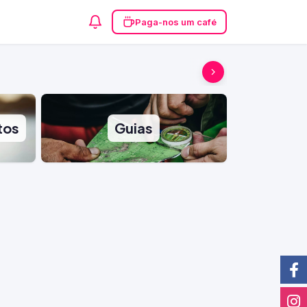
Paga-nos um café
tos
Guias