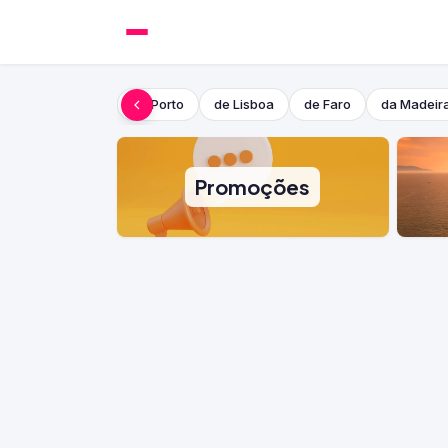
do Porto
de Lisboa
de Faro
da Madeir
Promoções