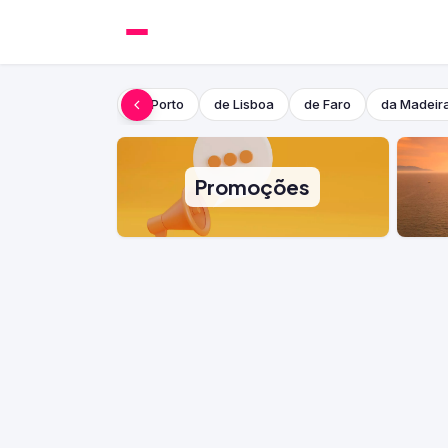
do Porto
de Lisboa
de Faro
da Madeir
Promoções