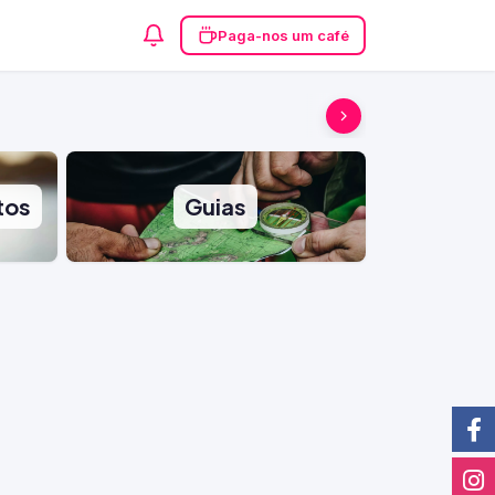
Paga-nos um café
tos
Guias