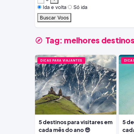
Ida e volta
Só ida
Buscar Voos
Tag:
melhores destinos
DICAS PARA VIAJANTES
DICA
5 destinos para visitares em
5 de
cada mês do ano 😎
cada