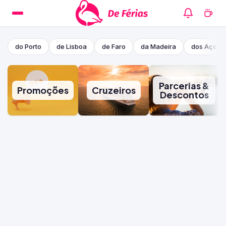
do Porto
de Lisboa
de Faro
da Madeira
dos Açore
Parcerias &
Promoções
Cruzeiros
Descontos