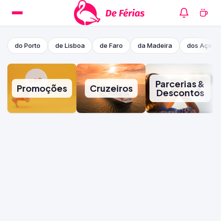
do Porto
de Lisboa
de Faro
da Madeira
dos Açore
Parcerias &
Promoções
Cruzeiros
Descontos