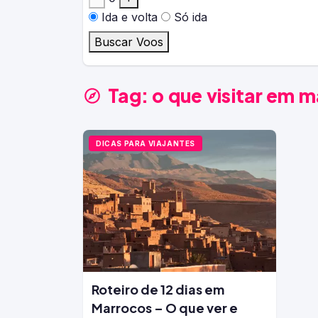
Ida e volta
Só ida
Buscar Voos
Tag:
o que visitar em m
DICAS PARA VIAJANTES
Roteiro de 12 dias em
Marrocos – O que ver e