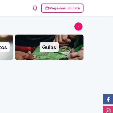
Paga-nos um café
tos
Guias