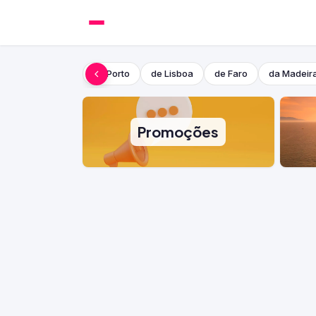
do Porto
de Lisboa
de Faro
da Madeir
Promoções