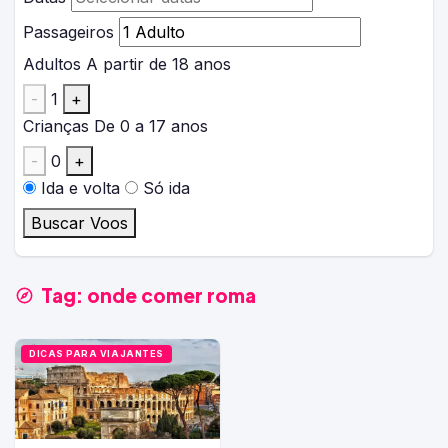
Passageiros
Adultos
A partir de 18 anos
-
1
+
Crianças
De 0 a 17 anos
-
0
+
Ida e volta
Só ida
Buscar Voos
Tag:
onde comer roma
DICAS PARA VIAJANTES