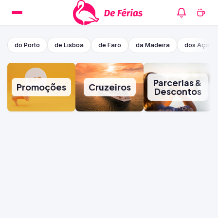
do Porto
de Lisboa
de Faro
da Madeira
dos Açore
Parcerias &
Promoções
Cruzeiros
Descontos