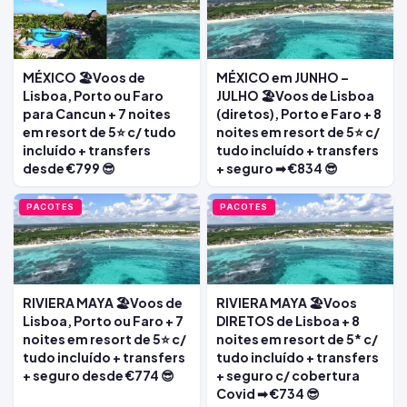
MÉXICO 🏖️Voos de
MÉXICO em JUNHO –
Lisboa, Porto ou Faro
JULHO 🏖️Voos de Lisboa
para Cancun + 7 noites
(diretos), Porto e Faro + 8
em resort de 5⭐ c/ tudo
noites em resort de 5⭐ c/
incluído + transfers
tudo incluído + transfers
desde €799 😎
+ seguro ➡ €834 😎
PACOTES
PACOTES
RIVIERA MAYA 🏖️Voos de
RIVIERA MAYA 🏖️Voos
Lisboa, Porto ou Faro + 7
DIRETOS de Lisboa + 8
noites em resort de 5⭐ c/
noites em resort de 5* c/
tudo incluído + transfers
tudo incluído + transfers
+ seguro desde €774 😎
+ seguro c/ cobertura
Covid ➡ €734 😎