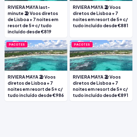
RIVIERA MAYA last-
RIVIERA MAYA 🏖️ Voos
minute 🏖️ Voos diretos
diretos de Lisboa + 7
de Lisboa + 7 noites em
noites em resort de 5⭐ c/
resort de 5⭐ c/ tudo
tudo incluído desde €881
incluído desde €819
PACOTES
PACOTES
RIVIERA MAYA 🏖️ Voos
RIVIERA MAYA 🏖️ Voos
diretos de Lisboa + 7
diretos de Lisboa + 7
noites em resort de 5⭐ c/
noites em resort de 5⭐ c/
tudo incluído desde €986
tudo incluído desde €891