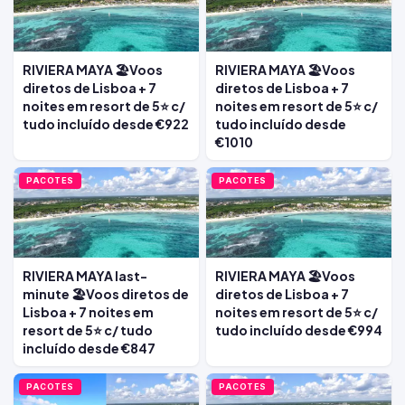
RIVIERA MAYA 🏖️Voos
RIVIERA MAYA 🏖️Voos
diretos de Lisboa + 7
diretos de Lisboa + 7
noites em resort de 5⭐ c/
noites em resort de 5⭐ c/
tudo incluído desde €922
tudo incluído desde
€1010
PACOTES
PACOTES
RIVIERA MAYA last-
RIVIERA MAYA 🏖️Voos
minute 🏖️Voos diretos de
diretos de Lisboa + 7
Lisboa + 7 noites em
noites em resort de 5⭐ c/
resort de 5⭐ c/ tudo
tudo incluído desde €994
incluído desde €847
PACOTES
PACOTES