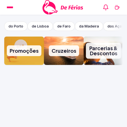
do Porto
de Lisboa
de Faro
da Madeira
dos Açore
Parcerias &
Promoções
Cruzeiros
Descontos