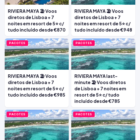
RIVIERA MAYA 🏖️ Voos
RIVIERA MAYA 🏖️ Voos
diretos de Lisboa + 7
diretos de Lisboa + 7
noites em resort de 5⭐ c/
noites em resort de 5⭐ c/
tudo incluído desde €870
tudo incluído desde €948
PACOTES
PACOTES
RIVIERA MAYA 🏖️ Voos
RIVIERA MAYA last-
diretos de Lisboa + 7
minute 🏖️ Voos diretos
noites em resort de 5⭐ c/
de Lisboa + 7 noites em
tudo incluído desde €985
resort de 5⭐ c/ tudo
incluído desde €785
PACOTES
PACOTES