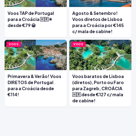
Voos TAP de Portugal
Agosto & Setembro!
para a Croácia 🇭🇷☀
Voos diretos de Lisboa
desde €79 😀
para a Croácia por €145
c/ mala de cabine!
VOOS
VOOS
Primavera & Verão! Voos
Voos baratos de Lisboa
DIRETOS de Portugal
(diretos), Porto ou Faro
para a Croácia desde
para Zagreb, CROÁCIA
€114!
🇭🇷 desde €127 c/ mala
de cabine!