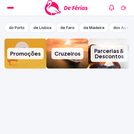
do Porto
de Lisboa
de Faro
da Madeira
dos Açore
Parcerias &
Promoções
Cruzeiros
Descontos