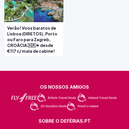
Verão! Voos baratos de
Lisboa (DIRETOS), Porto
ou Faro para Zagreb,
CROÁCIA 🇭🇷☀ desde
€117 c/ mala de cabine!
OS NOSSOS AMIGOS
SOBRE O DEFÉRIAS.PT