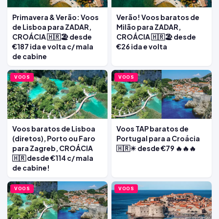
Primavera & Verão: Voos
Verão! Voos baratos de
de Lisboa para ZADAR,
Milão para ZADAR,
CROÁCIA 🇭🇷🏖️ desde
CROÁCIA 🇭🇷🏖️ desde
€187 ida e volta c/ mala
€26 ida e volta
de cabine
VOOS
VOOS
Voos baratos de Lisboa
Voos TAP baratos de
(diretos), Porto ou Faro
Portugal para a Croácia
para Zagreb, CROÁCIA
🇭🇷☀ desde €79 🔥🔥🔥
🇭🇷 desde €114 c/ mala
de cabine!
VOOS
VOOS