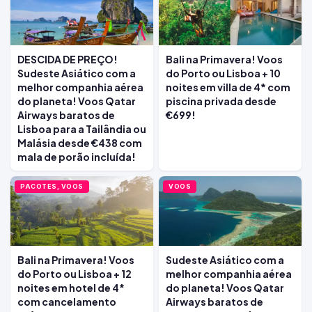
DESCIDA DE PREÇO!
Bali na Primavera! Voos
Sudeste Asiático com a
do Porto ou Lisboa + 10
melhor companhia aérea
noites em villa de 4* com
do planeta! Voos Qatar
piscina privada desde
Airways baratos de
€699!
Lisboa para a Tailândia ou
Malásia desde €438 com
mala de porão incluída!
PACOTES, VOOS
VOOS
Bali na Primavera! Voos
Sudeste Asiático com a
do Porto ou Lisboa + 12
melhor companhia aérea
noites em hotel de 4*
do planeta! Voos Qatar
com cancelamento
Airways baratos de