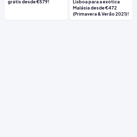
grátis desde €579!
Lisboa para a exótica
Malásia desde €472
(Primavera & Verão 2021)!