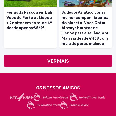
Férias da Páscoa em Bali!
Sudeste Asiático com a
Voos do Porto ou Lisboa
melhor companhia aérea
+ 9 noites em hotel de 4*
do planeta! Voos Qatar
desde apenas €569!
Airways baratos de
Lisboa para a Tailândia ou
Malásia desde €438 com
mala de porão incluída!
VER MAIS
OS NOSSOS AMIGOS