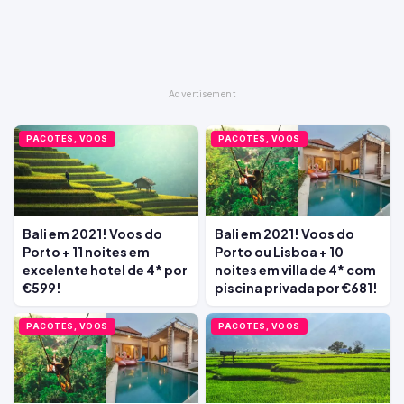
PACOTES, VOOS
PACOTES, VOOS
Bali em 2021! Voos do
Bali em 2021! Voos do
Porto + 11 noites em
Porto ou Lisboa + 10
excelente hotel de 4* por
noites em villa de 4* com
€599!
piscina privada por €681!
PACOTES, VOOS
PACOTES, VOOS