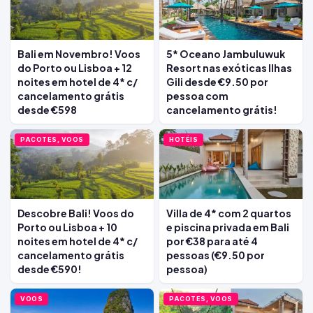
Bali em Novembro! Voos
5* Oceano Jambuluwuk
do Porto ou Lisboa + 12
Resort nas exóticas Ilhas
noites em hotel de 4* c/
Gili desde €9.50 por
cancelamento grátis
pessoa com
desde €598
cancelamento grátis!
PACOTES, VOOS
HOTÉIS
Descobre Bali! Voos do
Villa de 4* com 2 quartos
Porto ou Lisboa + 10
e piscina privada em Bali
noites em hotel de 4* c/
por €38 para até 4
cancelamento grátis
pessoas (€9.50 por
desde €590!
pessoa)
VOOS
PACOTES, VOOS