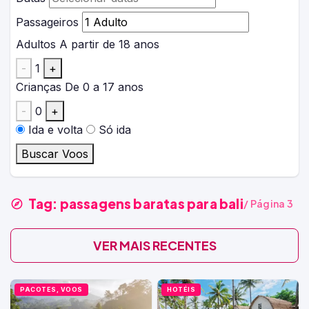
Passageiros
Adultos
A partir de 18 anos
-
1
+
Crianças
De 0 a 17 anos
-
0
+
Ida e volta
Só ida
Buscar Voos
Tag:
passagens baratas para bali
/ Página 3
VER MAIS RECENTES
PACOTES, VOOS
HOTÉIS