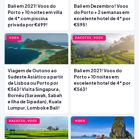
Bali em 2021! Voos do
Bali em Dezembro! Voos
Porto + 10 noites em villa
do Porto + 2 semanas em
de 4* com piscina
excelente hotel de 4* por
privada por €699!
€595!
VOOS
PACOTES, VOOS
Viagem de Outono ao
Bali em 2021! Voos do
Sudeste Asiático a partir
Porto + 10 noites em
de Lisboa ou Porto por
excelente hotel de 4* por
€563! Visita Singapura,
€563!
Bornéu (Sarawak, Sabah
e Ilha de Sipadan), Kuala
Lumpur, Lombok e Bali!
PACOTES, VOOS
VOOS