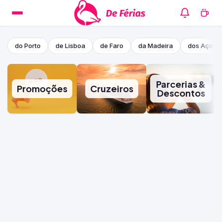
do Porto
de Lisboa
de Faro
da Madeira
dos Açore
Parcerias &
Promoções
Cruzeiros
Descontos