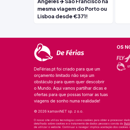
Angeles ✈️ São Francisco na
mesma viagem do Porto ou
Lisboa desde €371!
OS N
DeFérias.pt foi criado para que um
orçamento limitado não seja um
obstáculo para quem quer descobrir
o Mundo. Aqui vamos partilhar dicas e
ofertas para que possas tornar as tuas
viagens de sonho numa realidade!
© 2026 kamaviNET sp. z o.o.
O nosso site utiliza tecnologias como cookies para obter e processar dad
detalhada sobre cookies e o tratamento de dados pessoais consta da
Polí
de utilizar o website. Continuar a navegar implica aceitação dos cookies n