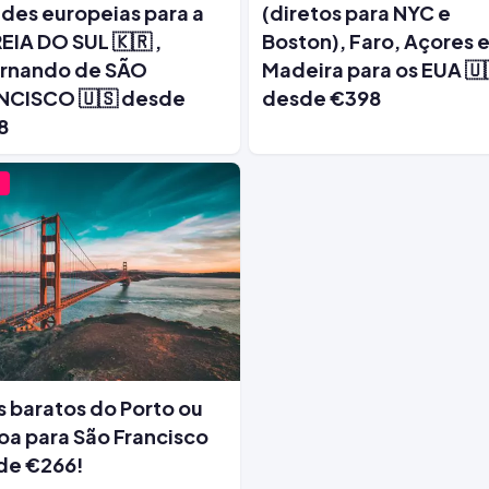
des europeias para a
(diretos para NYC e
IA DO SUL 🇰🇷 ,
Boston), Faro, Açores 
ornando de SÃO
Madeira para os EUA 🇺
NCISCO 🇺🇸 desde
desde €398
8
 baratos do Porto ou
oa para São Francisco
de €266!