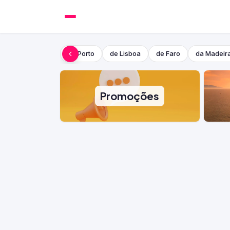
do Porto
de Lisboa
de Faro
da Madeir
Promoções