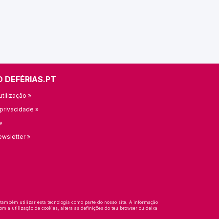
O DEFÉRIAS.PT
tilização »
 privacidade »
»
ewsletter »
 também utilizar esta tecnologia como parte do nosso site. A informação
om a utilização de cookies, altera as definições do teu browser ou deixa