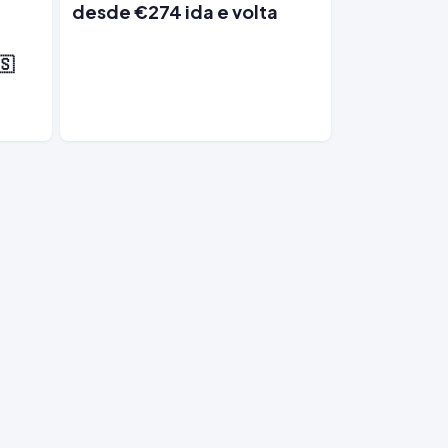
desde €274 ida e volta
e
🇸