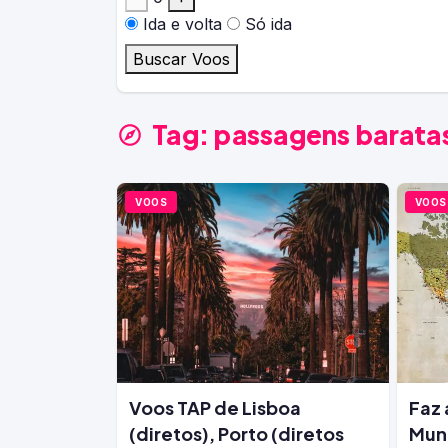
Ida e volta
Só ida
Buscar Voos
Tag:
passagens baratas
VOOS
VOOS
Voos TAP de Lisboa
Faz 
(diretos), Porto (diretos
Mund