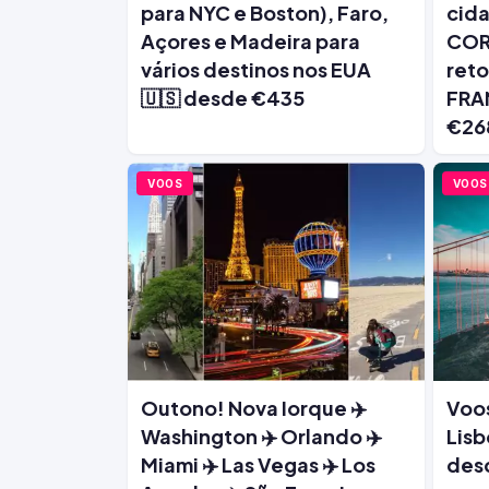
para NYC e Boston), Faro,
cida
Açores e Madeira para
CORE
vários destinos nos EUA
ret
🇺🇸 desde €435
FRA
€26
VOOS
VOOS
Outono! Nova Iorque ✈️
Voos
Washington ✈️ Orlando ✈️
Lisb
Miami ✈️ Las Vegas ✈️ Los
des