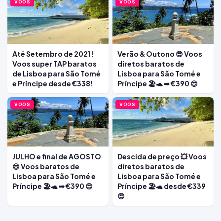
VOOS
VOOS
Até Setembro de 2021!
Verão & Outono 😎 Voos
Voos super TAP baratos
diretos baratos de
de Lisboa para São Tomé
Lisboa para São Tomé e
e Príncipe desde €338!
Príncipe 🏖️🐢 ➡ €390 😍
VOOS
VOOS
JULHO e final de AGOSTO
Descida de preço 💥 Voos
😎 Voos baratos de
diretos baratos de
Lisboa para São Tomé e
Lisboa para São Tomé e
Príncipe 🏖️🐢 ➡ €390 😍
Príncipe 🏖️🐢 desde €339
😍