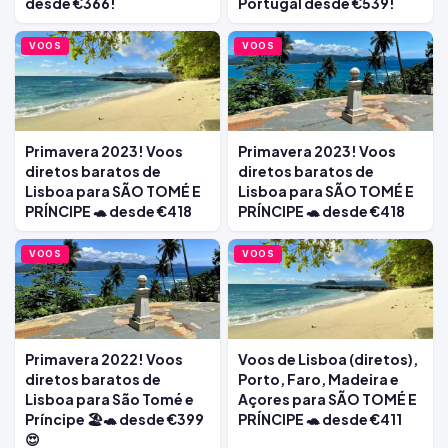
desde €366!
Portugal desde €539!
VOOS
VOOS
Primavera 2023! Voos
Primavera 2023! Voos
diretos baratos de
diretos baratos de
Lisboa para SÃO TOMÉ E
Lisboa para SÃO TOMÉ E
PRÍNCIPE 🐢 desde €418
PRÍNCIPE 🐢 desde €418
VOOS
VOOS
Primavera 2022! Voos
Voos de Lisboa (diretos),
diretos baratos de
Porto, Faro, Madeira e
Lisboa para São Tomé e
Açores para SÃO TOMÉ E
Príncipe 🏖️🐢 desde €399
PRÍNCIPE 🐢 desde €411
😍