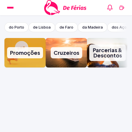
do Porto
de Lisboa
de Faro
da Madeira
dos Açore
Parcerias &
Promoções
Cruzeiros
Descontos