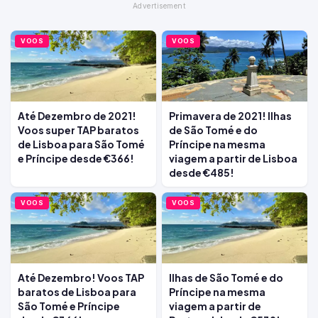
VOOS
VOOS
Até Dezembro de 2021!
Primavera de 2021! Ilhas
Voos super TAP baratos
de São Tomé e do
de Lisboa para São Tomé
Príncipe na mesma
e Príncipe desde €366!
viagem a partir de Lisboa
desde €485!
VOOS
VOOS
Até Dezembro! Voos TAP
Ilhas de São Tomé e do
baratos de Lisboa para
Príncipe na mesma
São Tomé e Príncipe
viagem a partir de