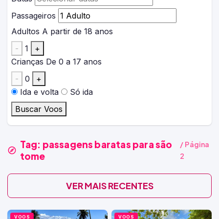
Passageiros
Adultos
A partir de 18 anos
-
1
+
Crianças
De 0 a 17 anos
-
0
+
Ida e volta
Só ida
Buscar Voos
Tag:
passagens baratas para são
/ Página
tome
2
VER MAIS RECENTES
VOOS
VOOS