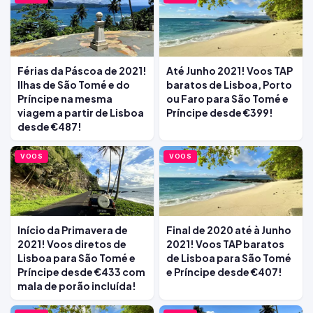
Férias da Páscoa de 2021!
Até Junho 2021! Voos TAP
Ilhas de São Tomé e do
baratos de Lisboa, Porto
Príncipe na mesma
ou Faro para São Tomé e
viagem a partir de Lisboa
Príncipe desde €399!
desde €487!
VOOS
VOOS
Início da Primavera de
Final de 2020 até à Junho
2021! Voos diretos de
2021! Voos TAP baratos
Lisboa para São Tomé e
de Lisboa para São Tomé
Príncipe desde €433 com
e Príncipe desde €407!
mala de porão incluída!