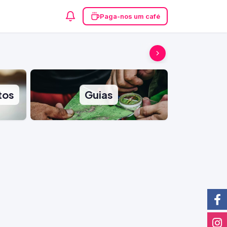
Paga-nos um café
tos
Guias