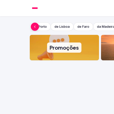
do Porto
de Lisboa
de Faro
da Madeir
Promoções