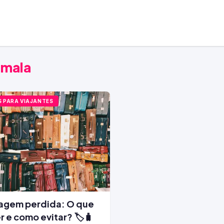
 mala
S PARA VIAJANTES
agem perdida: O que
r e como evitar? 🏷️🧳