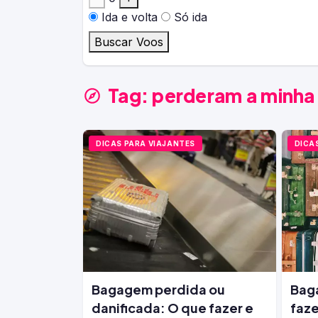
Ida e volta
Só ida
Buscar Voos
Tag:
perderam a minha
DICAS PARA VIAJANTES
DICA
Bagagem perdida ou
Bag
danificada: O que fazer e
faze