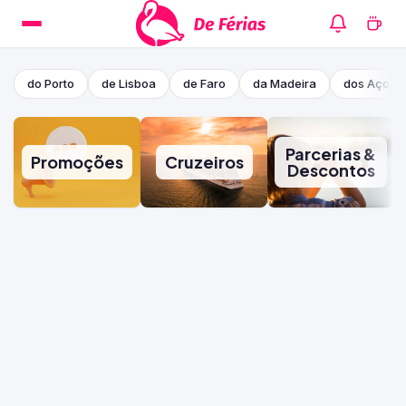
do Porto
de Lisboa
de Faro
da Madeira
dos Açore
Parcerias &
Promoções
Cruzeiros
Descontos