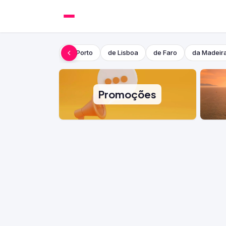
do Porto
de Lisboa
de Faro
da Madeir
Promoções