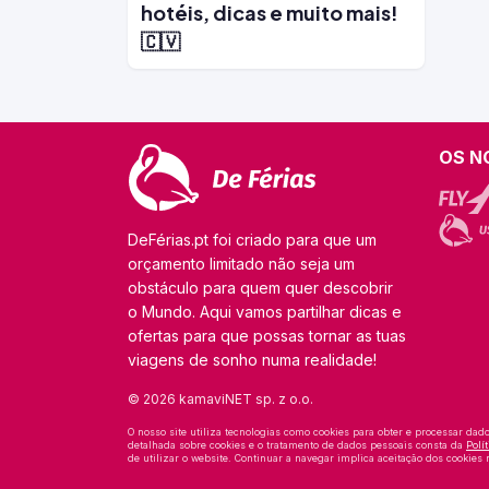
hotéis, dicas e muito mais!
🇨🇻
OS N
DeFérias.pt foi criado para que um
orçamento limitado não seja um
obstáculo para quem quer descobrir
o Mundo. Aqui vamos partilhar dicas e
ofertas para que possas tornar as tuas
viagens de sonho numa realidade!
© 2026 kamaviNET sp. z o.o.
O nosso site utiliza tecnologias como cookies para obter e processar dad
detalhada sobre cookies e o tratamento de dados pessoais consta da
Polí
de utilizar o website. Continuar a navegar implica aceitação dos cookies n