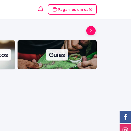
Paga-nos um café
tos
Guias