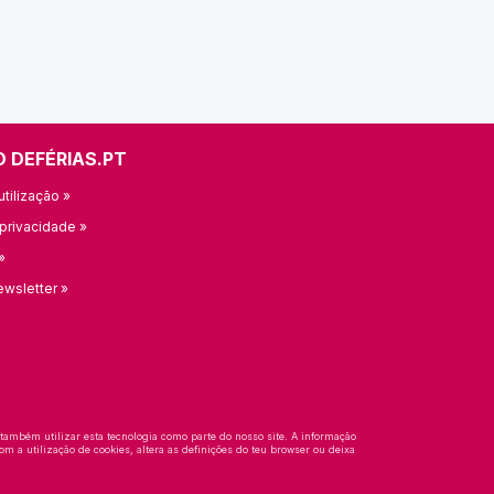
O DEFÉRIAS.PT
tilização »
 privacidade »
»
ewsletter »
 também utilizar esta tecnologia como parte do nosso site. A informação
om a utilização de cookies, altera as definições do teu browser ou deixa