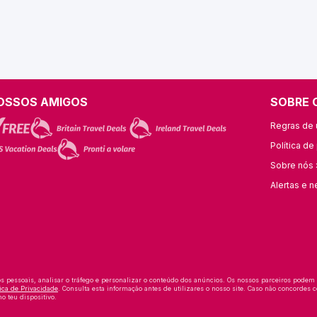
OSSOS AMIGOS
SOBRE 
Regras de u
Política de
Sobre nós 
Alertas e n
os pessoais, analisar o tráfego e personalizar o conteúdo dos anúncios. Os nossos parceiros podem
tica de Privacidade
. Consulta esta informação antes de utilizares o nosso site. Caso não concordes c
o teu dispositivo.