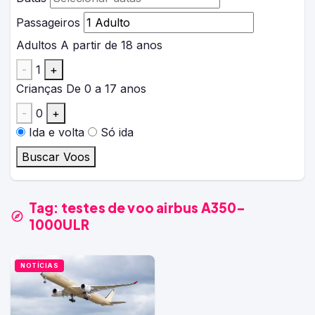
Passageiros
Adultos
A partir de 18 anos
-
1
+
Crianças
De 0 a 17 anos
-
0
+
Ida e volta
Só ida
Buscar Voos
Tag:
testes de voo airbus A350-
1000ULR
NOTÍCIAS