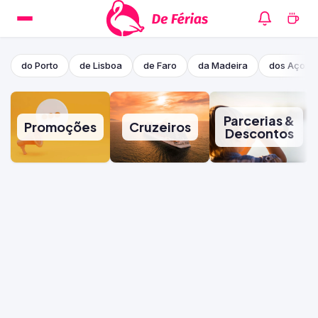
do Porto
de Lisboa
de Faro
da Madeira
dos Açore
Parcerias &
Promoções
Cruzeiros
Descontos