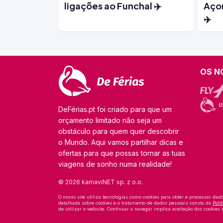
ligações ao Funchal ✈️
Açor
✈️
OS N
DeFérias.pt foi criado para que um
orçamento limitado não seja um
obstáculo para quem quer descobrir
o Mundo. Aqui vamos partilhar dicas e
ofertas para que possas tornar as tuas
viagens de sonho numa realidade!
© 2026 kamaviNET sp. z o.o.
O nosso site utiliza tecnologias como cookies para obter e processar dad
detalhada sobre cookies e o tratamento de dados pessoais consta da
Polí
de utilizar o website. Continuar a navegar implica aceitação dos cookies n