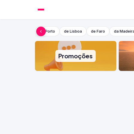
do Porto
de Lisboa
de Faro
da Madeir
Promoções