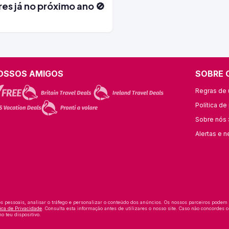
es já no próximo ano 🚫
OSSOS AMIGOS
SOBRE 
Regras de u
Política de
Sobre nós 
Alertas e n
os pessoais, analisar o tráfego e personalizar o conteúdo dos anúncios. Os nossos parceiros podem
tica de Privacidade
. Consulta esta informação antes de utilizares o nosso site. Caso não concordes c
o teu dispositivo.