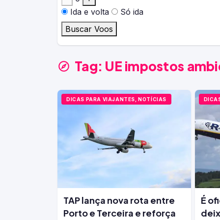
Ida e volta
Só ida
Buscar Voos
Tag:
UE impostos ambi
DICAS PARA VIAJANTES, NOTÍCIAS
DICA
TAP lança nova rota entre
É of
Porto e Terceira e reforça
deix