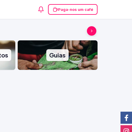
Paga-nos um café
tos
Guias