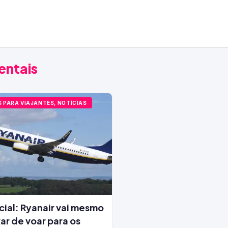
entais
S PARA VIAJANTES, NOTÍCIAS
icial: Ryanair vai mesmo
ar de voar para os