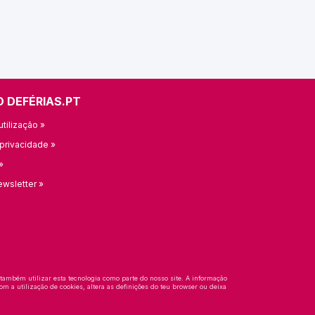
O DEFÉRIAS.PT
tilização »
 privacidade »
»
ewsletter »
 também utilizar esta tecnologia como parte do nosso site. A informação
om a utilização de cookies, altera as definições do teu browser ou deixa