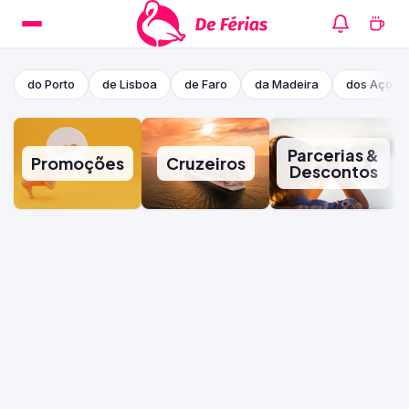
do Porto
de Lisboa
de Faro
da Madeira
dos Açore
Parcerias &
Promoções
Cruzeiros
Descontos