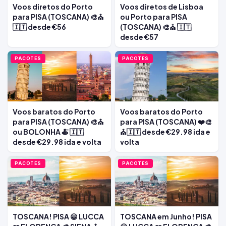
Voos diretos do Porto
Voos diretos de Lisboa
para PISA (TOSCANA) 🎨⛪
ou Porto para PISA
🇮🇹 desde €56
(TOSCANA) 🎨⛪ 🇮🇹
desde €57
PACOTES
PACOTES
Voos baratos do Porto
Voos baratos do Porto
para PISA (TOSCANA) 🎨⛪
para PISA (TOSCANA) ❤️🎨
ou BOLONHA 🍝 🇮🇹
⛪🇮🇹 desde €29.98 ida e
desde €29.98 ida e volta
volta
PACOTES
PACOTES
TOSCANA! PISA 😀 LUCCA
TOSCANA em Junho! PISA