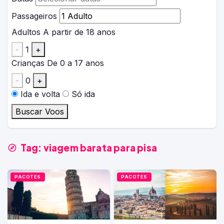
Passageiros
Adultos
A partir de 18 anos
-
1
+
Crianças
De 0 a 17 anos
-
0
+
Ida e volta
Só ida
Buscar Voos
Tag:
viagem barata para pisa
PACOTES
PACOTES