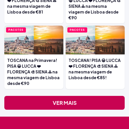
❤️ FLORENÇA 🎨 SIENA ⛪
😀 LUCCA ❤️ FLORENÇA 🎨
na mesma viagem de
SIENA ⛪ na mesma
Lisboa desde €81
viagem de Lisboa desde
€90
PACOTES
PACOTES
TOSCANA na Primavera!
TOSCANA! PISA 😀 LUCCA
PISA 😀 LUCCA ❤️
❤️ FLORENÇA 🎨 SIENA ⛪
FLORENÇA 🎨 SIENA ⛪ na
na mesma viagem de
mesma viagem de Lisboa
Lisboa desde €85!
desde €90
VER MAIS