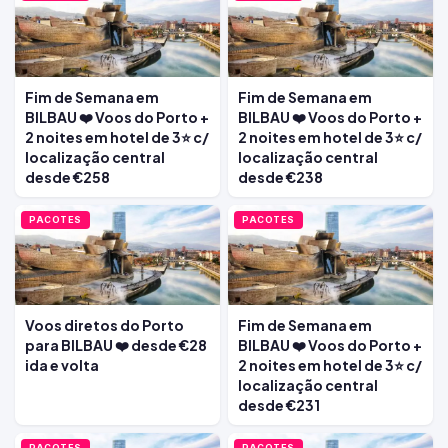
Fim de Semana em
Fim de Semana em
BILBAU ❤️ Voos do Porto +
BILBAU ❤️ Voos do Porto +
2 noites em hotel de 3⭐ c/
2 noites em hotel de 3⭐ c/
localização central
localização central
desde €258
desde €238
PACOTES
PACOTES
Voos diretos do Porto
Fim de Semana em
para BILBAU ❤️ desde €28
BILBAU ❤️ Voos do Porto +
ida e volta
2 noites em hotel de 3⭐ c/
localização central
desde €231
PACOTES
PACOTES