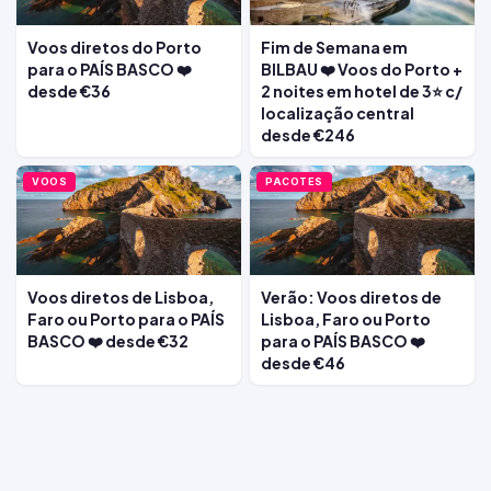
Voos diretos do Porto
Fim de Semana em
para o PAÍS BASCO ❤️
BILBAU ❤️ Voos do Porto +
desde €36
2 noites em hotel de 3⭐ c/
localização central
desde €246
VOOS
PACOTES
Voos diretos de Lisboa,
Verão: Voos diretos de
Faro ou Porto para o PAÍS
Lisboa, Faro ou Porto
BASCO ❤️ desde €32
para o PAÍS BASCO ❤️
desde €46