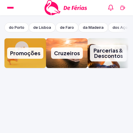
do Porto
de Lisboa
de Faro
da Madeira
dos Açore
Parcerias &
Promoções
Cruzeiros
Descontos