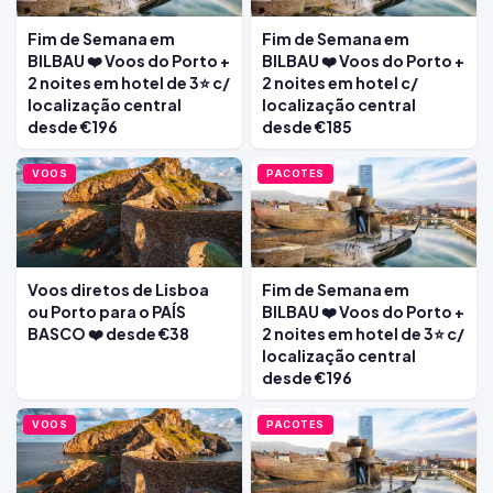
Fim de Semana em
Fim de Semana em
BILBAU ❤️ Voos do Porto +
BILBAU ❤️ Voos do Porto +
2 noites em hotel de 3⭐ c/
2 noites em hotel c/
localização central
localização central
desde €196
desde €185
VOOS
PACOTES
Voos diretos de Lisboa
Fim de Semana em
ou Porto para o PAÍS
BILBAU ❤️ Voos do Porto +
BASCO ❤️ desde €38
2 noites em hotel de 3⭐ c/
localização central
desde €196
VOOS
PACOTES