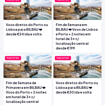
Voos diretos do Porto ou
Fim de Semana em
Lisboa para BILBAU ❤️
BILBAU ❤️ Voos de Lisboa
desde €34 ida e volta
e Porto + 2 noites em
hotel de 3⭐ c/
localização central
desde €199
PACOTES
PACOTES
Fim de Semana de
Voos diretos do Porto ou
Primavera em BILBAU ❤️
Lisboa para BILBAU ❤️
Voos do Porto + 2 noites
desde €30 ida e volta
em hotel de 3⭐ c/
localização central