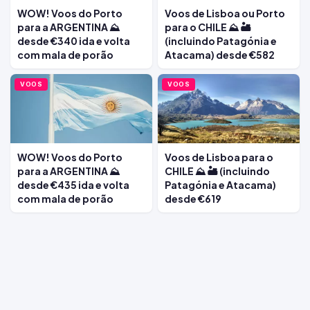
WOW! Voos do Porto
Voos de Lisboa ou Porto
para a ARGENTINA ⛰️
para o CHILE ⛰️ 🏜️
desde €340 ida e volta
(incluindo Patagónia e
com mala de porão
Atacama) desde €582
VOOS
VOOS
WOW! Voos do Porto
Voos de Lisboa para o
para a ARGENTINA ⛰️
CHILE ⛰️ 🏜️ (incluindo
desde €435 ida e volta
Patagónia e Atacama)
com mala de porão
desde €619