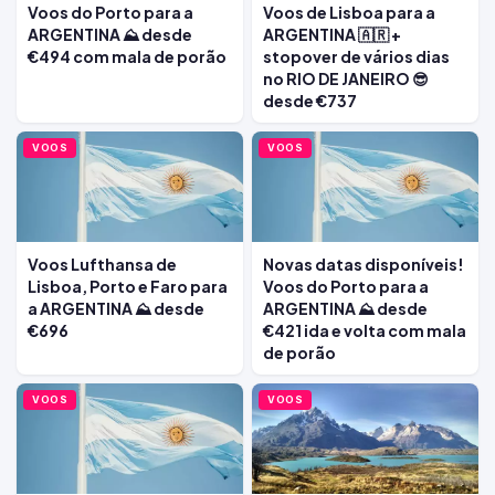
Voos do Porto para a
Voos de Lisboa para a
ARGENTINA ⛰️ desde
ARGENTINA 🇦🇷 +
€494 com mala de porão
stopover de vários dias
no RIO DE JANEIRO 😎
desde €737
VOOS
VOOS
Voos Lufthansa de
Novas datas disponíveis!
Lisboa, Porto e Faro para
Voos do Porto para a
a ARGENTINA ⛰️ desde
ARGENTINA ⛰️ desde
€696
€421 ida e volta com mala
de porão
VOOS
VOOS