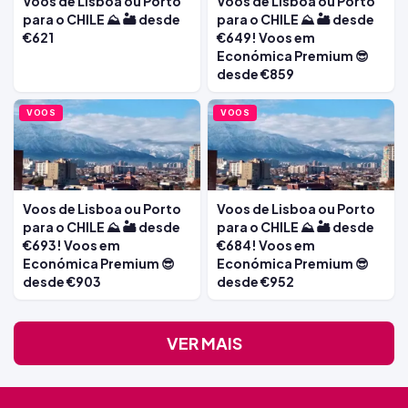
Voos de Lisboa ou Porto
Voos de Lisboa ou Porto
para o CHILE ⛰️ 🏜️ desde
para o CHILE ⛰️ 🏜️ desde
€621
€649! Voos em
Económica Premium 😎
desde €859
VOOS
VOOS
Voos de Lisboa ou Porto
Voos de Lisboa ou Porto
para o CHILE ⛰️ 🏜️ desde
para o CHILE ⛰️ 🏜️ desde
€693! Voos em
€684! Voos em
Económica Premium 😎
Económica Premium 😎
desde €903
desde €952
VER MAIS