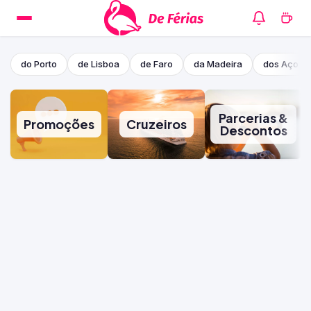
do Porto
de Lisboa
de Faro
da Madeira
dos Açore
Parcerias &
Promoções
Cruzeiros
Descontos