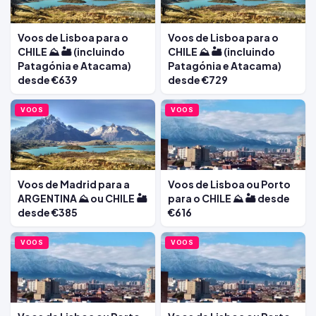
Voos de Lisboa para o
Voos de Lisboa para o
CHILE ⛰️ 🏜️ (incluindo
CHILE ⛰️ 🏜️ (incluindo
Patagónia e Atacama)
Patagónia e Atacama)
desde €639
desde €729
VOOS
VOOS
Voos de Madrid para a
Voos de Lisboa ou Porto
ARGENTINA ⛰️ ou CHILE 🏜️
para o CHILE ⛰️ 🏜️ desde
desde €385
€616
VOOS
VOOS