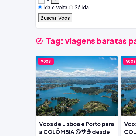
Ida e volta
Só ida
Buscar Voos
Tag:
viagens baratas p
VOOS
VOOS
Voos de Lisboa e Porto para
Voos
a COLÔMBIA 😍🌴☕ desde
COL