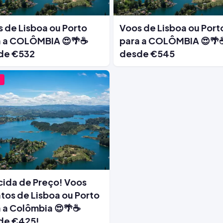
 de Lisboa ou Porto
Voos de Lisboa ou Port
a a COLÔMBIA 😍🌴☕
para a COLÔMBIA 😍🌴
de €532
desde €545
ida de Preço! Voos
tos de Lisboa ou Porto
 a Colômbia 😍🌴☕
de €425!