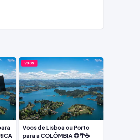
VOOS
para
Voos de Lisboa ou Porto
ÉRICA
para a COLÔMBIA 😍🌴☕