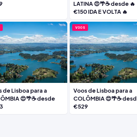
9
LATINA 😍🌴☕ desde 🔥
€150 IDA E VOLTA 🔥
VOOS
 de Lisboa para a
Voos de Lisboa para a
ÔMBIA 😍🌴☕ desde
COLÔMBIA 😍🌴☕ des
3
€529