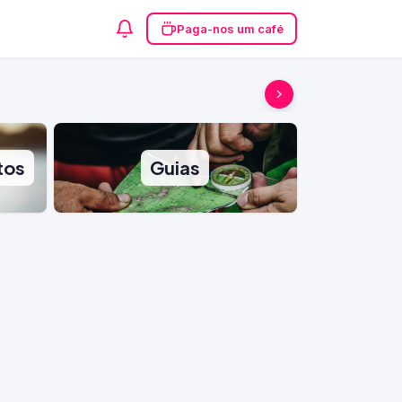
Paga-nos um café
tos
Guias