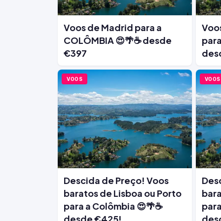
Voos de Madrid para a
Voos
COLÔMBIA 😍🌴☕ desde
par
€397
des
VOOS
VOOS
Descida de Preço! Voos
Desc
baratos de Lisboa ou Porto
bara
para a Colômbia 😍🌴☕
para
desde €425!
des