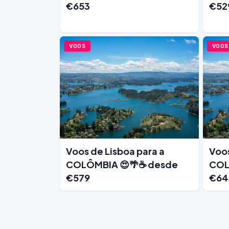
€653
€52
VOOS
VOOS
Voos de Lisboa para a
Voos
COLÔMBIA 😍🌴☕ desde
COL
€579
€64