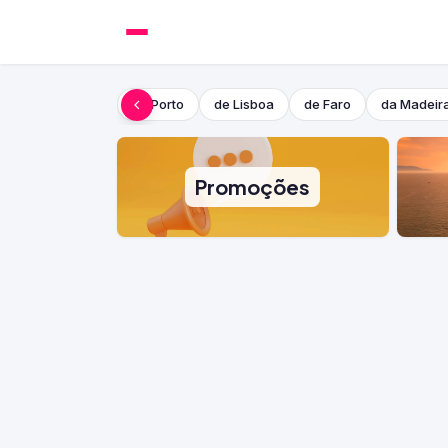
do Porto
de Lisboa
de Faro
da Madeir
Promoções