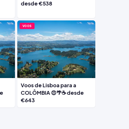
desde €538
VOOS
Voos de Lisboa para a
de
COLÔMBIA 😍🌴☕ desde
€643