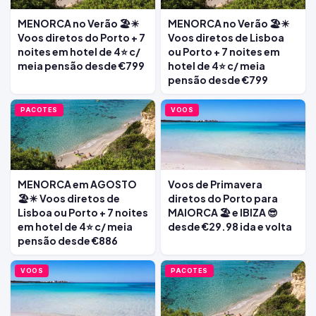
MENORCA no Verão 🏖️☀
MENORCA no Verão 🏖️☀
Voos diretos do Porto + 7
Voos diretos de Lisboa
noites em hotel de 4⭐ c/
ou Porto + 7 noites em
meia pensão desde €799
hotel de 4⭐ c/ meia
pensão desde €799
PACOTES
VOOS
MENORCA em AGOSTO
Voos de Primavera
🏖️☀ Voos diretos de
diretos do Porto para
Lisboa ou Porto + 7 noites
MAIORCA 🏖️ e IBIZA 😎
em hotel de 4⭐ c/ meia
desde €29.98 ida e volta
pensão desde €886
VOOS
PACOTES