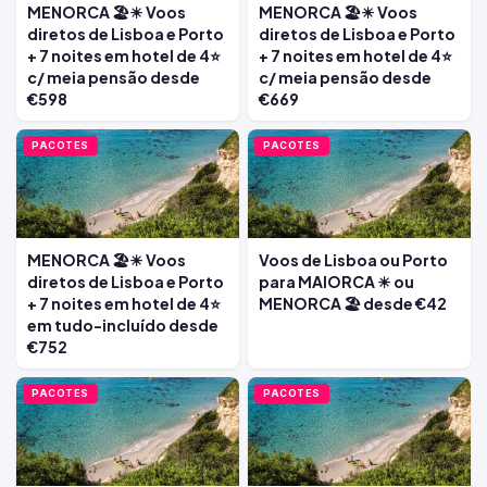
MENORCA 🏖️☀ Voos
MENORCA 🏖️☀ Voos
diretos de Lisboa e Porto
diretos de Lisboa e Porto
+ 7 noites em hotel de 4⭐
+ 7 noites em hotel de 4⭐
c/ meia pensão desde
c/ meia pensão desde
€598
€669
PACOTES
PACOTES
MENORCA 🏖️☀ Voos
Voos de Lisboa ou Porto
diretos de Lisboa e Porto
para MAIORCA ☀ ou
+ 7 noites em hotel de 4⭐
MENORCA 🏖️ desde €42
em tudo-incluído desde
€752
PACOTES
PACOTES