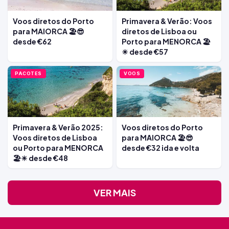
Voos diretos do Porto
Primavera & Verão: Voos
para MAIORCA 🏖️😎
diretos de Lisboa ou
desde €62
Porto para MENORCA 🏖️
☀ desde €57
PACOTES
VOOS
Primavera & Verão 2025:
Voos diretos do Porto
Voos diretos de Lisboa
para MAIORCA 🏖️😎
ou Porto para MENORCA
desde €32 ida e volta
🏖️☀ desde €48
VER MAIS