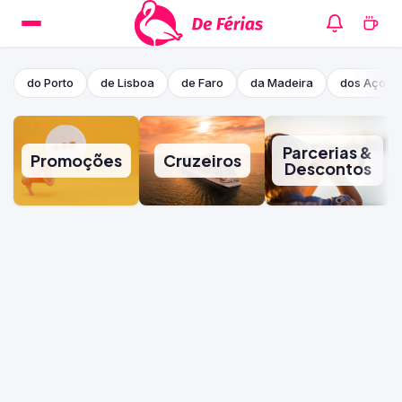
do Porto
de Lisboa
de Faro
da Madeira
dos Açore
Parcerias &
Promoções
Cruzeiros
Descontos